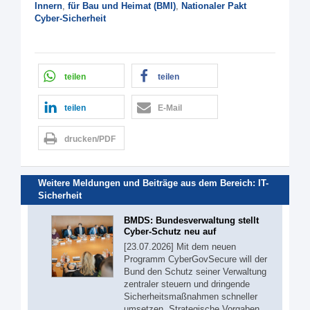
Innern
,
für Bau und Heimat (BMI)
,
Nationaler Pakt
Cyber-Sicherheit
teilen
teilen
teilen
E-Mail
drucken/PDF
Weitere Meldungen und Beiträge aus dem Bereich:
IT-
Sicherheit
BMDS: Bundesverwaltung stellt
Cyber-Schutz neu auf
[23.07.2026] Mit dem neuen
Programm CyberGovSecure will der
Bund den Schutz seiner Verwaltung
zentraler steuern und dringende
Sicherheitsmaßnahmen schneller
umsetzen. Strategische Vorgaben