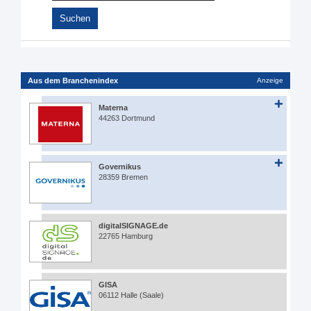
Aus dem Branchenindex
Anzeige
Materna
44263 Dortmund
Governikus
28359 Bremen
digitalSIGNAGE.de
22765 Hamburg
GISA
06112 Halle (Saale)