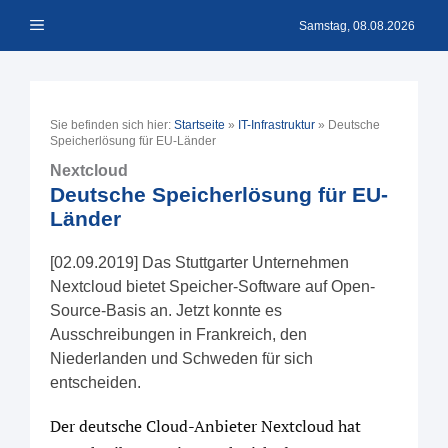
Zum
Menü
Inhalt
Samstag, 08.08.2026
springen
Sie befinden sich hier:
Startseite
»
IT-Infrastruktur
»
Deutsche
Speicherlösung für EU-Länder
Nextcloud
Deutsche Speicherlösung für EU-
Länder
[02.09.2019] Das Stuttgarter Unternehmen
Nextcloud bietet Speicher-Software auf Open-
Source-Basis an. Jetzt konnte es
Ausschreibungen in Frankreich, den
Niederlanden und Schweden für sich
entscheiden.
Der deutsche Cloud-Anbieter Nextcloud hat