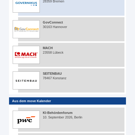
28359 Bremen
GovConnect
30163 Hannover
MACH
23558 Lübeck
SEITENBAU
78467 Konstanz
Aus dem move Kalender
KI-Behördenforum
10. September 2026, Berlin