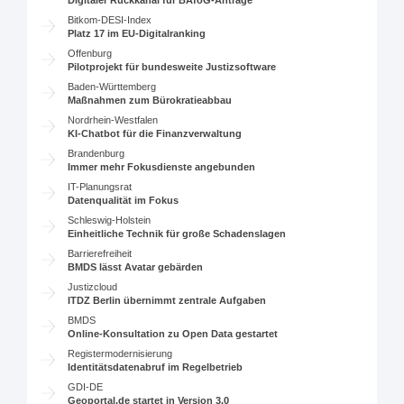
Digitaler Rückkanal für BAföG-Anträge
Bitkom-DESI-Index
Platz 17 im EU-Digitalranking
Offenburg
Pilotprojekt für bundesweite Justizsoftware
Baden-Württemberg
Maßnahmen zum Bürokratieabbau
Nordrhein-Westfalen
KI-Chatbot für die Finanzverwaltung
Brandenburg
Immer mehr Fokusdienste angebunden
IT-Planungsrat
Datenqualität im Fokus
Schleswig-Holstein
Einheitliche Technik für große Schadenslagen
Barrierefreiheit
BMDS lässt Avatar gebärden
Justizcloud
ITDZ Berlin übernimmt zentrale Aufgaben
BMDS
Online-Konsultation zu Open Data gestartet
Registermodernisierung
Identitätsdatenabruf im Regelbetrieb
GDI-DE
Geoportal.de startet in Version 3.0