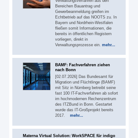
Verwaltungsverfahren aus den
Bereichen Bauantrag und
Gewerbeanmeldung greifen im
Echtbetrieb auf das NOOTS zu. In
Bayern und Nordrhein-Westfalen
fließen somit Informationen, die
bereits in öffentlichen Registern
vorliegen, direkt in
Verwaltungsprozesse ein.
mehr...
BAMF: Fachverfahren ziehen
nach Bonn
[02.07.2026] Das Bundesamt für
Migration und Flüchtlinge (BAMF)
mit Sitz in Nürnberg betreibt seine
fast 100 IT-Fachverfahren ab sofort
im hochmodernen Rechenzentrum
des ITZBund in Bonn. Gestartet
wurde das IT-Großprojekt bereits
2017.
mehr...
Materna Virtual Solution: WorkSPACE für indigo