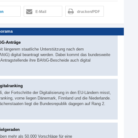
len
E-Mail
drucken/PDF
norama
föG-Anträge
it längerem staatliche Unterstützung nach dem
föG) digital beantragt werden. Dabei kommt das bundesweite
ntragstellende ihre BAföG-Bescheide auch digital
gitalranking
 der Fortschritte der Digitalisierung in den EU-Ländern misst,
anking, vorne liegen Dänemark, Finnland und die Niederlande.
lächenstaaten liegt die Bundesrepublik dagegen auf Rang 2.
ielgeraden
ben mehr als 50.000 Vorschläge für eine