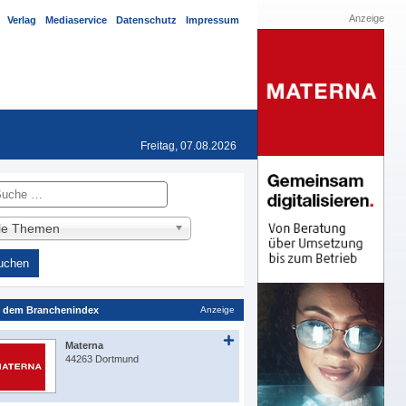
Anzeige
Verlag
Mediaservice
Datenschutz
Impressum
Freitag, 07.08.2026
he
lle Themen
 dem Branchenindex
Anzeige
Materna
44263 Dortmund