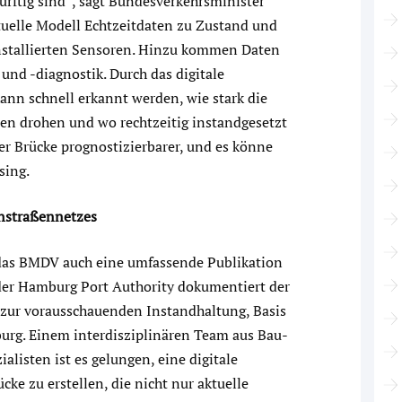
rftig sind“, sagt Bundesverkehrsminister
rtuelle Modell Echtzeitdaten zu Zustand und
installierten Sensoren. Hinzu kommen Daten
nd -diagnostik. Durch das digitale
nn schnell erkannt werden, wie stark die
den drohen und wo rechtzeitig instandgesetzt
r Brücke prognostizierbarer, und es könne
sing.
rnstraßennetzes
t das BMDV auch eine umfassende Publikation
der Hamburg Port Authority dokumentiert der
 zur vorausschauenden Instandhaltung, Basis
urg. Einem interdisziplinären Team aus Bau-
listen ist es gelungen, eine digitale
e zu erstellen, die nicht nur aktuelle