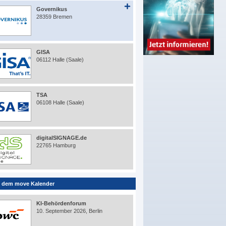
Governikus
28359 Bremen
GISA
06112 Halle (Saale)
TSA
06108 Halle (Saale)
digitalSIGNAGE.de
22765 Hamburg
 dem move Kalender
KI-Behördenforum
10. September 2026, Berlin