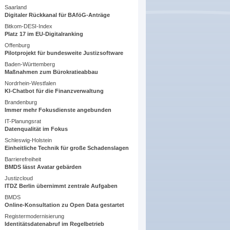
Saarland
Digitaler Rückkanal für BAföG-Anträge
Bitkom-DESI-Index
Platz 17 im EU-Digitalranking
Offenburg
Pilotprojekt für bundesweite Justizsoftware
Baden-Württemberg
Maßnahmen zum Bürokratieabbau
Nordrhein-Westfalen
KI-Chatbot für die Finanzverwaltung
Brandenburg
Immer mehr Fokusdienste angebunden
IT-Planungsrat
Datenqualität im Fokus
Schleswig-Holstein
Einheitliche Technik für große Schadenslagen
Barrierefreiheit
BMDS lässt Avatar gebärden
Justizcloud
ITDZ Berlin übernimmt zentrale Aufgaben
BMDS
Online-Konsultation zu Open Data gestartet
Registermodernisierung
Identitätsdatenabruf im Regelbetrieb