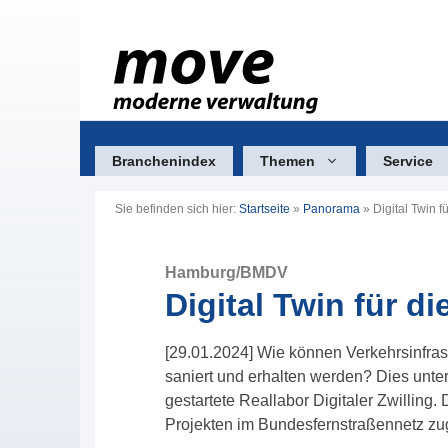
Zum
Inhalt
springen
Branchenindex
Themen
Service
Sie befinden sich hier:
Startseite
»
Panorama
»
Digital Twin 
Hamburg/BMDV
Digital Twin für d
[29.01.2024] Wie können Verkehrsinfrast
saniert und erhalten werden? Dies un
gestartete Reallabor Digitaler Zwilling
Projekten im Bundesfernstraßennetz z