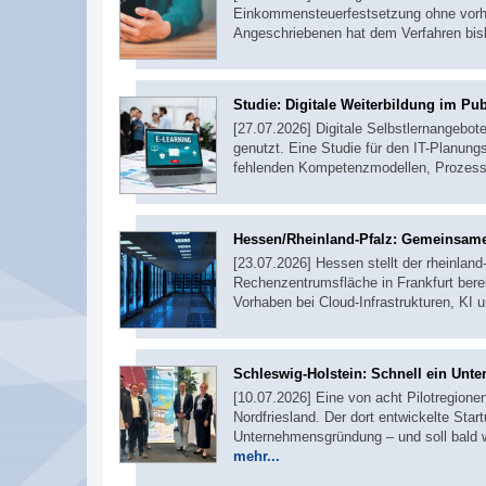
Einkommensteuerfestsetzung ohne vorher
Angeschriebenen hat dem Verfahren bi
Studie: Digitale Weiterbildung im Pub
[27.07.2026] Digitale Selbstlernangebot
genutzt. Eine Studie für den IT-Planungs
fehlenden Kompetenzmodellen, Prozess
Hessen/Rheinland-Pfalz: Gemeinsame
[23.07.2026] Hessen stellt der rheinlan
Rechenzentrumsfläche in Frankfurt bere
Vorhaben bei Cloud-Infrastrukturen, KI 
Schleswig-Holstein: Schnell ein Un
[10.07.2026] Eine von acht Pilotregion
Nordfriesland. Der dort entwickelte Sta
Unternehmensgründung – und soll bald w
mehr...