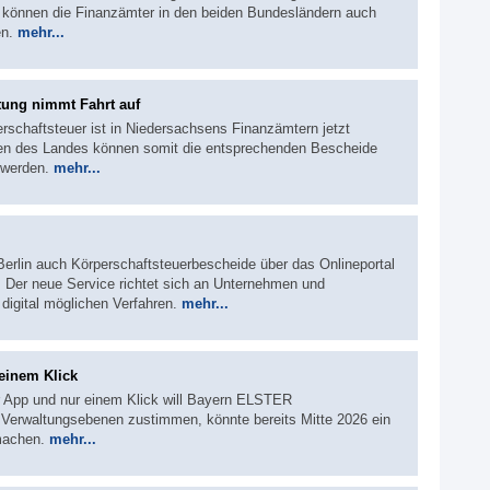
können die Finanzämter in den beiden Bundesländern auch
en.
mehr...
tung nimmt Fahrt auf
erschaftsteuer ist in Niedersachsens Finanzämtern jetzt
hmen des Landes können somit die entsprechenden Bescheide
t werden.
mehr...
Berlin auch Körperschaftsteuerbescheide über das Onlineportal
 Der neue Service richtet sich an Unternehmen und
 digital möglichen Verfahren.
mehr...
einem Klick
er App und nur einem Klick will Bayern ELSTER
ten Verwaltungsebenen zustimmen, könnte bereits Mitte 2026 ein
machen.
mehr...