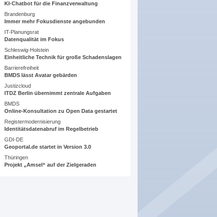
KI-Chatbot für die Finanzverwaltung
Brandenburg
Immer mehr Fokusdienste angebunden
IT-Planungsrat
Datenqualität im Fokus
Schleswig-Holstein
Einheitliche Technik für große Schadenslagen
Barrierefreiheit
BMDS lässt Avatar gebärden
Justizcloud
ITDZ Berlin übernimmt zentrale Aufgaben
BMDS
Online-Konsultation zu Open Data gestartet
Registermodernisierung
Identitätsdatenabruf im Regelbetrieb
GDI-DE
Geoportal.de startet in Version 3.0
Thüringen
Projekt „Amsel“ auf der Zielgeraden