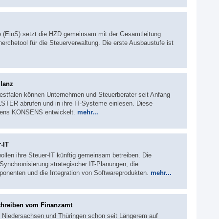
he (EinS) setzt die HZD gemeinsam mit der Gesamtleitung
chetool für die Steuerverwaltung. Die erste Ausbaustufe ist
ilanz
estfalen können Unternehmen und Steuerberater seit Anfang
STER abrufen und in ihre IT-Systeme einlesen. Diese
bens KONSENS entwickelt.
mehr...
-IT
llen ihre Steuer-IT künftig gemeinsam betreiben. Die
Synchronisierung strategischer IT-Planungen, die
omponenten und die Integration von Softwareprodukten.
mehr...
Schreiben vom Finanzamt
n Niedersachsen und Thüringen schon seit Längerem auf