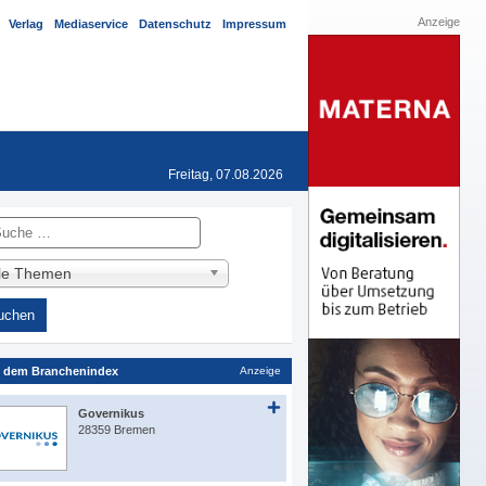
Anzeige
Verlag
Mediaservice
Datenschutz
Impressum
Freitag, 07.08.2026
he
lle Themen
 dem Branchenindex
Anzeige
Governikus
28359 Bremen