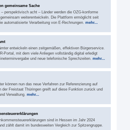
en gemeinsame Sache
s – perspektivisch acht – Länder werden die OZG-konforme
emeinsam weiterentwickeln. Die Plattform ermöglicht seit
ie automatisierte Verarbeitung von E-Rechnungen.
mehr...
amt
ämter entwickeln einen zeitgemäßen, effektiven Bürgerservice.
Portal, mit dem viele Anliegen vollständig digital erledigt
neterminvergabe und neue telefonische Sprechzeiten.
mehr...
ter können nun das neue Verfahren zur Referenzierung auf
er Freistaat Thüringen greift auf diese Funktion zurück und
 und Verwaltung.
mehr...
mensteuererklärungen
Einkommensteuererklärungen sind in Hessen im Jahr 2024
and zählt damit im bundesweiten Vergleich zur Spitzengruppe.