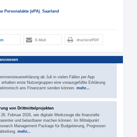
he Personalakte (ePA)
,
Saarland
len
E-Mail
drucken/PDF
nanzwesen
mmensteuererklärung ab Juli in vielen Fällen per App
halten erste Nutzergruppen eine vorausgefüllte Erklärung
 elektronisch ans Finanzamt senden können.
mehr...
ung von Drittmittelprojekten
26. Februar 2026, wie digitale Werkzeuge die finanzielle
sparenter und belastbarer machen können. Im Mittelpunkt
esearch Management Package für Budgetierung, Prognosen
abteilung.
mehr...