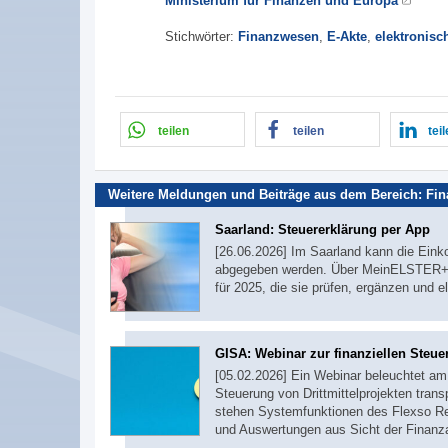
Ministerium für Finanzen und Europa
Stichwörter:
Finanzwesen
,
E-Akte
,
elektronisc
teilen
teilen
tei
Weitere Meldungen und Beiträge aus dem Bereich:
Fi
Saarland: Steuererklärung per App
[26.06.2026] Im Saarland kann die Einko
abgegeben werden. Über MeinELSTER+ er
für 2025, die sie prüfen, ergänzen und
GISA: Webinar zur finanziellen Steuer
[05.02.2026] Ein Webinar beleuchtet am 
Steuerung von Drittmittelprojekten tran
stehen Systemfunktionen des Flexso R
und Auswertungen aus Sicht der Finanz