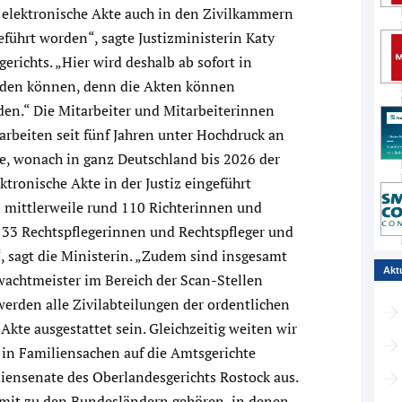
 elektronische Akte auch in den Zivilkammern
führt worden“, sagte Justizministerin Katy
richts. „Hier wird deshalb ab sofort in
werden können, denn die Akten können
rden.“ Die Mitarbeiter und Mitarbeiterinnen
arbeiten seit fünf Jahren unter Hochdruck an
e, wonach in ganz Deutschland bis 2026 der
ktronische Akte in der Justiz eingeführt
 mittlerweile rund 110 Richterinnen und
wie 33 Rechtspflegerinnen und Rechtspfleger und
“, sagt die Ministerin. „Zudem sind insgesamt
Akt
wachtmeister im Bereich der Scan-Stellen
werden alle Zivilabteilungen der ordentlichen
Akte ausgestattet sein. Gleichzeitig weiten wir
e in Familiensachen auf die Amtsgerichte
iensenate des Oberlandesgerichts Rostock aus.
it zu den Bundesländern gehören, in denen