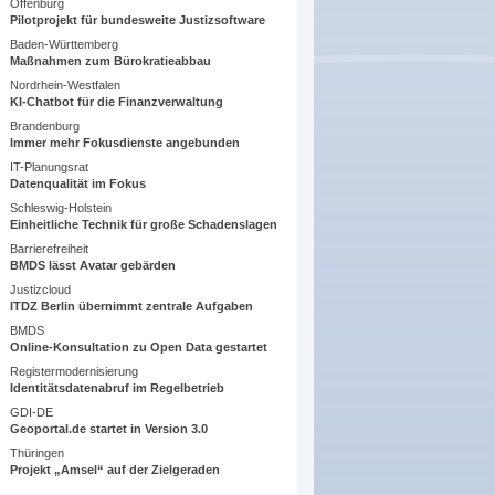
Offenburg
Pilotprojekt für bundesweite Justizsoftware
Baden-Württemberg
Maßnahmen zum Bürokratieabbau
Nordrhein-Westfalen
KI-Chatbot für die Finanzverwaltung
Brandenburg
Immer mehr Fokusdienste angebunden
IT-Planungsrat
Datenqualität im Fokus
Schleswig-Holstein
Einheitliche Technik für große Schadenslagen
Barrierefreiheit
BMDS lässt Avatar gebärden
Justizcloud
ITDZ Berlin übernimmt zentrale Aufgaben
BMDS
Online-Konsultation zu Open Data gestartet
Registermodernisierung
Identitätsdatenabruf im Regelbetrieb
GDI-DE
Geoportal.de startet in Version 3.0
Thüringen
Projekt „Amsel“ auf der Zielgeraden