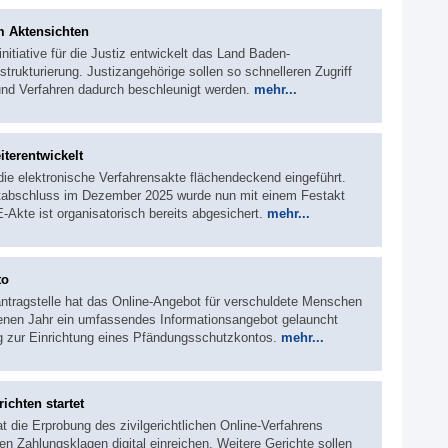
m Aktensichten
sinitiative für die Justiz entwickelt das Land Baden-
rukturierung. Justizangehörige sollen so schnelleren Zugriff
 und Verfahren dadurch beschleunigt werden.
mehr...
iterentwickelt
die elektronische Verfahrensakte flächendeckend eingeführt.
ektabschluss im Dezember 2025 wurde nun mit einem Festakt
-Akte ist organisatorisch bereits abgesichert.
mehr...
to
ntragstelle hat das Online-Angebot für verschuldete Menschen
nen Jahr ein umfassendes Informationsangebot gelauncht
ung zur Einrichtung eines Pfändungsschutzkontos.
mehr...
richten startet
t die Erprobung des zivilgerichtlichen Online-Verfahrens
 Zahlungsklagen digital einreichen. Weitere Gerichte sollen