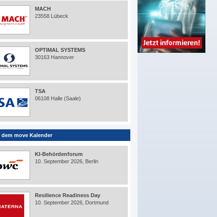
MACH
23558 Lübeck
OPTIMAL SYSTEMS
30163 Hannover
TSA
06108 Halle (Saale)
 dem move Kalender
KI-Behördenforum
10. September 2026, Berlin
Resilience Readiness Day
10. September 2026, Dortmund