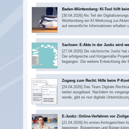
Baden-Württemberg: KI-Tool hilft bei
[30.04.2026] Als Teil der Digitalisierung
Württemberg ein KI-Werkzeug zur Aktenst
auf wesentliche Informationen erhalten
Sachsen: E-Akte in der Justiz wird we
[27.04.2026] Die sächsische Justiz hat 
Der erfolgreiche und fristgemäße Proj
begangen. Die weitere Entwicklung der E
Zugang zum Recht: Hilfe beim P-Kon
[24.04.2026] Das Team Digitale Rechtsa
weiter ausgebaut. Nachdem im vergange
wurde, gibt es nun digitale Unterstütz
E-Justiz: Online-Verfahren vor Zivilge
[21.04.2026] An ersten Amtsgerichten ha
begonnen. Bürgerinnen und Bürger können