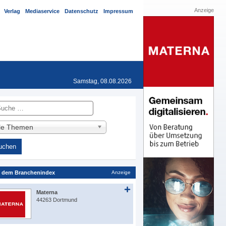
Anzeige
Verlag
Mediaservice
Datenschutz
Impressum
Samstag, 08.08.2026
he
lle Themen
 dem Branchenindex
Anzeige
Materna
44263 Dortmund