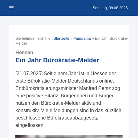
Zum
Menü
Inhalt
Sonntag, 09.08.2026
springen
Sie befinden sich hier:
Startseite
»
Panorama
»
Ein Jahr Bürokratie-
Melder
Hessen
Ein Jahr Bürokratie-Melder
[21.07.2025] Seit einem Jahr ist in Hessen der
erste Bürokratie-Melder Deutschlands online.
Entbürokratisierungsminister Manfred Pentz zog
eine positive Bilanz: Bürgerinnen und Bürger
nutzen den Bürokratie-Melder aktiv und
konstruktiv. Viele Meldungen sind in das kürzlich
beschlossene Bürokratieabbaugesetz
eingeflossen.