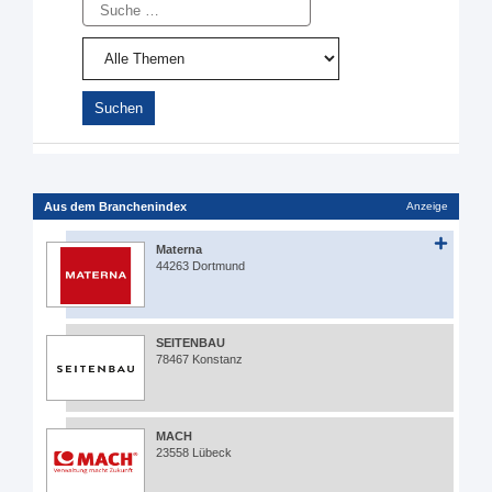
Suche
Aus dem Branchenindex
Anzeige
Materna
44263 Dortmund
SEITENBAU
78467 Konstanz
MACH
23558 Lübeck