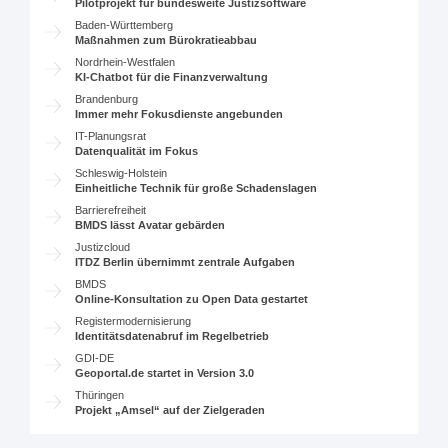
Pilotprojekt für bundesweite Justizsoftware
Baden-Württemberg
Maßnahmen zum Bürokratieabbau
Nordrhein-Westfalen
KI-Chatbot für die Finanzverwaltung
Brandenburg
Immer mehr Fokusdienste angebunden
IT-Planungsrat
Datenqualität im Fokus
Schleswig-Holstein
Einheitliche Technik für große Schadenslagen
Barrierefreiheit
BMDS lässt Avatar gebärden
Justizcloud
ITDZ Berlin übernimmt zentrale Aufgaben
BMDS
Online-Konsultation zu Open Data gestartet
Registermodernisierung
Identitätsdatenabruf im Regelbetrieb
GDI-DE
Geoportal.de startet in Version 3.0
Thüringen
Projekt „Amsel“ auf der Zielgeraden