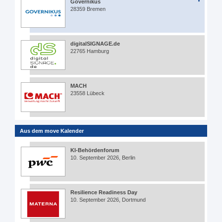
Governikus
28359 Bremen
digitalSIGNAGE.de
22765 Hamburg
MACH
23558 Lübeck
Aus dem move Kalender
KI-Behördenforum
10. September 2026, Berlin
Resilience Readiness Day
10. September 2026, Dortmund