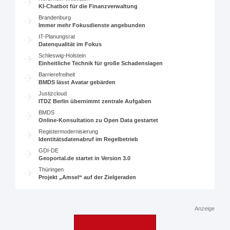
KI-Chatbot für die Finanzverwaltung
Brandenburg
Immer mehr Fokusdienste angebunden
IT-Planungsrat
Datenqualität im Fokus
Schleswig-Holstein
Einheitliche Technik für große Schadenslagen
Barrierefreiheit
BMDS lässt Avatar gebärden
Justizcloud
ITDZ Berlin übernimmt zentrale Aufgaben
BMDS
Online-Konsultation zu Open Data gestartet
Registermodernisierung
Identitätsdatenabruf im Regelbetrieb
GDI-DE
Geoportal.de startet in Version 3.0
Thüringen
Projekt „Amsel“ auf der Zielgeraden
Anzeige