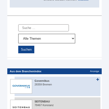
Suche
Aus dem Branchenindex
Anzeige
Governikus
28359 Bremen
SEITENBAU
78467 Konstanz