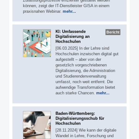
Zulassungsprozesse effizienter gestaltet werden
können, zeigt der IT-Dienstleister GISA in einem
praxisnahen Webinar.
mehr...
KI: Umfassende
Bericht
Digitalisierung an
Hochschulen
[06.03.2025] In der Lehre sind
Hochschulen inzwischen digital gut
aufgestellt – aber von der
gesetzlich vorgeschriebenen
Digitalisierung, die Administration
und Studierendenverwaltung
umfasst, noch weit entfernt. Die
aufwendige Transformation bietet
auch starke Chancen.
mehr...
Baden-Württemberg:
Digitalisierungsschub für
Hochschulen
[28.11.2024] Wie kann der digitale
Wandel in Lehre, Forschung und