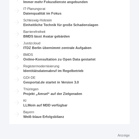
Immer mehr Fokusdienste angebunden
IT-Planungsrat
Datenqualität im Fokus
Schleswig-Holstein
Einheitliche Technik für große Schadenslagen
Barrierefreiheit
BMDS lässt Avatar gebärden
Justizcloud
ITDZ Berlin übernimmt zentrale Aufgaben
BMDS
Online-Konsultation zu Open Data gestartet
Registermodernisierung
Identitätsdatenabruf im Regelbetrieb
GDI-DE
Geoportal.de startet in Version 3.0
Thüringen
Projekt „Amsel“ auf der Zielgeraden
KI
LLMoin auf MDD verfügbar
Bayern
Weiß-blaue Erfolgsbilanz
Anzeige