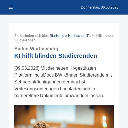
Zum
Menü
Inhalt
Donnerstag, 06.08.2026
springen
Sie befinden sich hier:
Startseite
»
Hochschul-IT
»
KI hilft blinden
Studierenden
Baden-Württemberg
KI hilft blinden Studierenden
[09.03.2026] Mit der neuen KI-gestützten
Plattform IncluDocs BW können Studierende mit
Sehbeeinträchtigungen demnächst
Vorlesungsunterlagen hochladen und in
barrierefreie Dokumente umwandeln lassen.