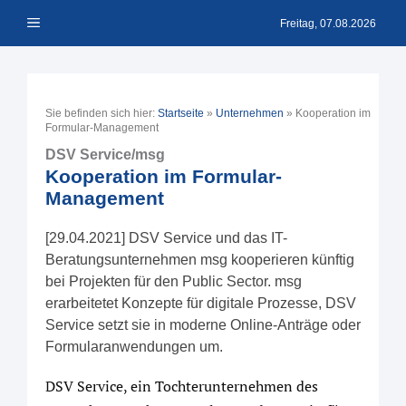
Zum
Menü
Inhalt
Freitag, 07.08.2026
springen
Sie befinden sich hier:
Startseite
»
Unternehmen
»
Kooperation im
Formular-Management
DSV Service/msg
Kooperation im Formular-
Management
[29.04.2021] DSV Service und das IT-
Beratungsunternehmen msg kooperieren künftig
bei Projekten für den Public Sector. msg
erarbeitetet Konzepte für digitale Prozesse, DSV
Service setzt sie in moderne Online-Anträge oder
Formularanwendungen um.
DSV Service, ein Tochterunternehmen des