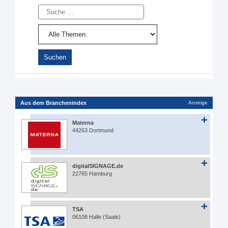
Suche
Aus dem Branchenindex
Anzeige
Materna
44263 Dortmund
digitalSIGNAGE.de
22765 Hamburg
TSA
06108 Halle (Saale)