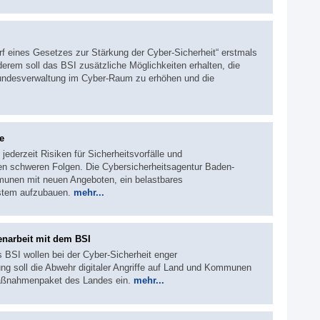
rf eines Gesetzes zur Stärkung der Cyber-Sicherheit“ erstmals
erem soll das BSI zusätzliche Möglichkeiten erhalten, die
Bundesverwaltung im Cyber-Raum zu erhöhen und die
e
ederzeit Risiken für Sicherheitsvorfälle und
en schweren Folgen. Die Cybersicherheitsagentur Baden-
unen mit neuen Angeboten, ein belastbares
stem aufzubauen.
mehr...
narbeit mit dem BSI
 BSI wollen bei der Cyber-Sicherheit enger
g soll die Abwehr digitaler Angriffe auf Land und Kommunen
 Maßnahmenpaket des Landes ein.
mehr...