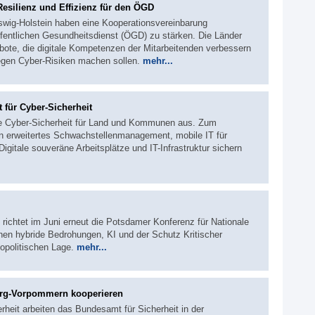
esilienz und Effizienz für den ÖGD
swig-Holstein haben eine Kooperationsvereinbarung
ffentlichen Gesundheitsdienst (ÖGD) zu stärken. Die Länder
ote, die digitale Kompetenzen der Mitarbeitenden verbessern
gegen Cyber-Risiken machen sollen.
mehr...
für Cyber-Sicherheit
die Cyber-Sicherheit für Land und Kommunen aus. Zum
n erweitertes Schwachstellenmanagement, mobile IT für
igitale souveräne Arbeitsplätze und IT-Infrastruktur sichern
 richtet im Juni erneut die Potsdamer Konferenz für Nationale
hen hybride Bedrohungen, KI und der Schutz Kritischer
eopolitischen Lage.
mehr...
urg-Vorpommern kooperieren
rheit arbeiten das Bundesamt für Sicherheit in der