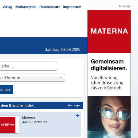
Anzeige
Verlag
Mediaservice
Datenschutz
Impressum
Samstag, 08.08.2026
he
lle Themen
 dem Branchenindex
Anzeige
Materna
44263 Dortmund