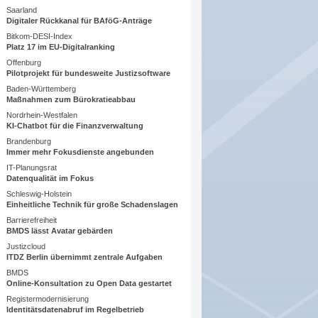
Saarland
Digitaler Rückkanal für BAföG-Anträge
Bitkom-DESI-Index
Platz 17 im EU-Digitalranking
Offenburg
Pilotprojekt für bundesweite Justizsoftware
Baden-Württemberg
Maßnahmen zum Bürokratieabbau
Nordrhein-Westfalen
KI-Chatbot für die Finanzverwaltung
Brandenburg
Immer mehr Fokusdienste angebunden
IT-Planungsrat
Datenqualität im Fokus
Schleswig-Holstein
Einheitliche Technik für große Schadenslagen
Barrierefreiheit
BMDS lässt Avatar gebärden
Justizcloud
ITDZ Berlin übernimmt zentrale Aufgaben
BMDS
Online-Konsultation zu Open Data gestartet
Registermodernisierung
Identitätsdatenabruf im Regelbetrieb