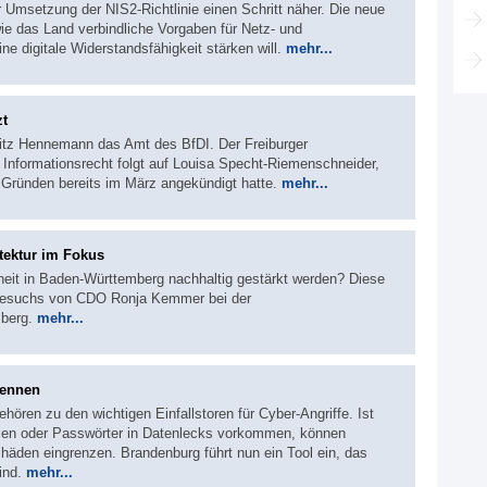
Umsetzung der NIS2-Richtlinie einen Schritt näher. Die neue
wie das Land verbindliche Vorgaben für Netz- und
ne digitale Widerstandsfähigkeit stärken will.
mehr...
zt
itz Hennemann das Amt des BfDI. Der Freiburger
Informationsrecht folgt auf Louisa Specht-Riemenschneider,
 Gründen bereits im März angekündigt hatte.
mehr...
tektur im Fokus
heit in Baden-Württemberg nachhaltig gestärkt werden? Diese
tsbesuchs von CDO Ronja Kemmer bei der
mberg.
mehr...
kennen
hören zu den wichtigen Einfallstoren für Cyber-Angriffe. Ist
ssen oder Passwörter in Datenlecks vorkommen, können
äden eingrenzen. Brandenburg führt nun ein Tool ein, das
sind.
mehr...