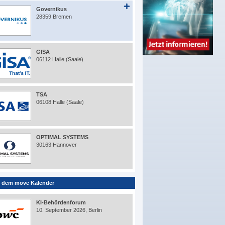
Governikus
28359 Bremen
GISA
06112 Halle (Saale)
TSA
06108 Halle (Saale)
OPTIMAL SYSTEMS
30163 Hannover
 dem move Kalender
KI-Behördenforum
10. September 2026, Berlin