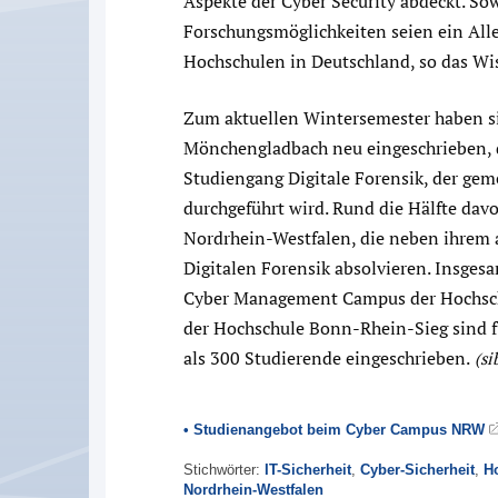
Aspekte der Cyber Security abdeckt. So
Forschungsmöglichkeiten seien ein All
Hochschulen in Deutschland, so das Wi
Zum aktuellen Wintersemester haben si
Mönchengladbach neu eingeschrieben, 
Studiengang Digitale Forensik, der ge
durchgeführt wird. Rund die Hälfte dav
Nordrhein-Westfalen, die neben ihrem a
Digitalen Forensik absolvieren. Insges
Cyber Management Campus der Hochsch
der Hochschule Bonn-Rhein-Sieg sind f
als 300 Studierende eingeschrieben.
(si
• Studienangebot beim Cyber Campus NRW
Stichwörter:
IT-Sicherheit
,
Cyber-Sicherheit
,
H
Nordrhein-Westfalen