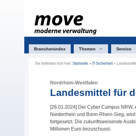
Zum
Inhalt
springen
Branchenindex
Themen
Service
Sie befinden sich hier:
Startseite
»
IT-Sicherheit
»
Landesmitt
Nordrhein-Westfalen
Landesmittel für
[26.01.2024] Der Cyber Campus NRW, e
Niederrhein und Bonn-Rhein-Sieg, wird 
fortgesetzt. Die zukunftsweisende Ausb
Millionen Euro bezuschusst.