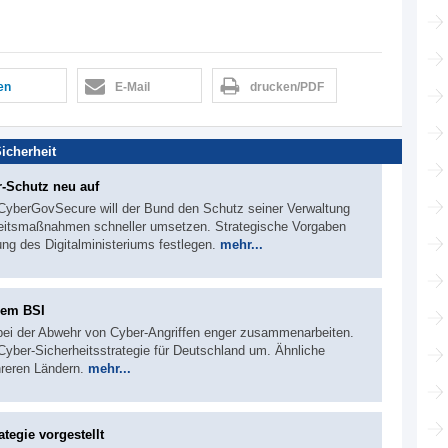
len
E-Mail
drucken/PDF
Sicherheit
-Schutz neu auf
yberGovSecure will der Bund den Schutz seiner Verwaltung
rheitsmaßnahmen schneller umsetzen. Strategische Vorgaben
ung des Digitalministeriums festlegen.
mehr...
dem BSI
 bei der Abwehr von Cyber-Angriffen enger zusammenarbeiten.
Cyber-Sicherheitsstrategie für Deutschland um. Ähnliche
hreren Ländern.
mehr...
tegie vorgestellt