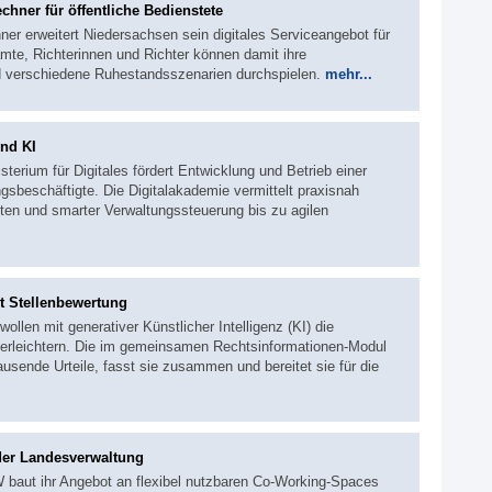
hner für öffentliche Bedienstete
er erweitert Niedersachsen sein digitales Serviceangebot für
te, Richterinnen und Richter können damit ihre
d verschiedene Ruhestandsszenarien durchspielen.
mehr...
und KI
terium für Digitales fördert Entwicklung und Betrieb einer
sbeschäftigte. Die Digitalakademie vermittelt praxisnah
ten und smarter Verwaltungssteuerung bis zu agilen
rt Stellenbewertung
ollen mit generativer Künstlicher Intelligenz (KI) die
t erleichtern. Die im gemeinsamen Rechtsinformationen-Modul
usende Urteile, fasst sie zusammen und bereitet sie für die
der Landesverwaltung
 baut ihr Angebot an flexibel nutzbaren Co-Working-Spaces