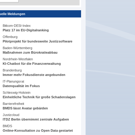
uelle Meldungen
Bitkom-DESI-Index
Platz 17 im EU-Digitalranking
Offenburg
Pilotprojekt für bundesweite Justizsoftware
Baden-Württemberg
Maßnahmen zum Bürokratieabbau
Nordrhein-Westfalen
KI-Chatbot für die Finanzverwaltung
Brandenburg
Immer mehr Fokusdienste angebunden
IT-Planungsrat
Datenqualität im Fokus
Schleswig-Holstein
Einheitliche Technik für große Schadenslagen
Barrierefreiheit
BMDS lässt Avatar gebärden
Justizcloud
ITDZ Berlin übernimmt zentrale Aufgaben
BMDS
Online-Konsultation zu Open Data gestartet