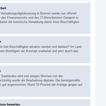
beit
Verwaltungsdigitalisierung in Bremen wurde nun offiziell
te des Finanzressorts und des IT-Dienstleisters Dataport in
bietet die bremische Verwaltung damit ihren Beschäftigten
r
r ihre Beschäftigten attraktiv werden und bleiben? Im Land
n Beteiligten ein Konzept erarbeitet und jetzt durch das
e
s Saarlandes wird seit einigen Wochen von der
zeitig wurde die Bearbeitung digitaler. Die bereitgestellte
n gut angenommen: Rund 70 Prozent der Anträge gingen auf
üsse bewerten