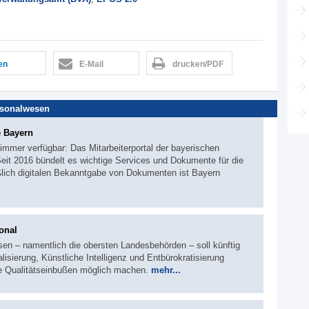
len
E-Mail
drucken/PDF
sonalwesen
e Bayern
d immer verfügbar: Das Mitarbeiterportal der bayerischen
 Seit 2016 bündelt es wichtige Services und Dokumente für die
ßlich digitalen Bekanntgabe von Dokumenten ist Bayern
onal
en – namentlich die obersten Landesbehörden – soll künftig
isierung, Künstliche Intelligenz und Entbürokratisierung
ne Qualitätseinbußen möglich machen.
mehr...