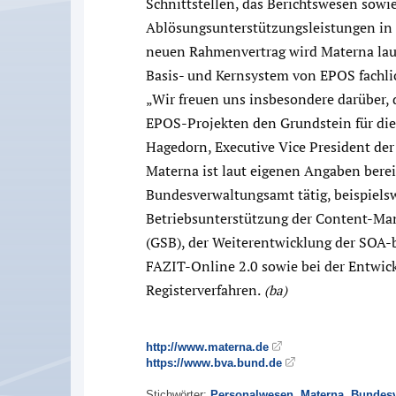
Schnittstellen, das Berichtswesen sow
Ablösungsunterstützungsleistungen in
neuen Rahmenvertrag wird Materna lau
Basis- und Kernsystem von EPOS fachli
„Wir freuen uns insbesondere darüber, d
EPOS-Projekten den Grundstein für dies
Hagedorn, Executive Vice President der
Materna ist laut eigenen Angaben bereit
Bundesverwaltungsamt tätig, beispiels
Betriebsunterstützung der Content-M
(GSB), der Weiterentwicklung der SOA-
FAZIT-Online 2.0 sowie bei der Entwic
Registerverfahren.
(ba)
http://www.materna.de
https://www.bva.bund.de
Stichwörter:
Personalwesen
,
Materna
,
Bundesv