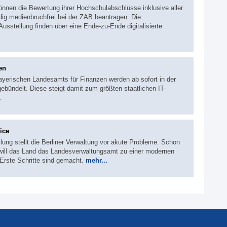
önnen die Bewertung ihrer Hochschulabschlüsse inklusive aller
ndig medienbruchfrei bei der ZAB beantragen: Die
Ausstellung finden über eine Ende-zu-Ende digitalisierte
en
yerischen Landesamts für Finanzen werden ab sofort in der
ündelt. Diese steigt damit zum größten staatlichen IT-
.
ice
ung stellt die Berliner Verwaltung vor akute Probleme. Schon
n will das Land das Landesverwaltungsamt zu einer modernen
Erste Schritte sind gemacht.
mehr...