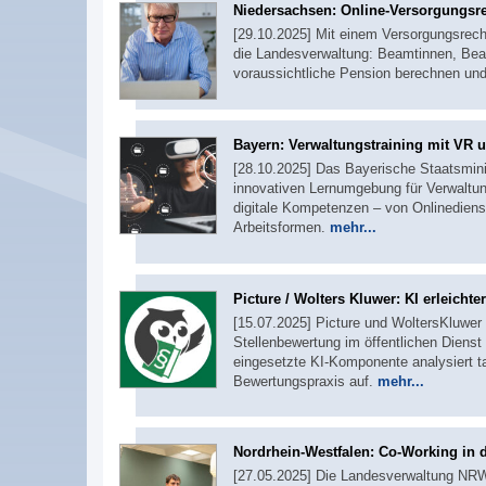
Niedersachsen: Online-Versorgungsrec
[29.10.2025] Mit einem Versorgungsrechn
die Landesverwaltung: Beamtinnen, Beam
voraussichtliche Pension berechnen un
Bayern: Verwaltungstraining mit VR 
[28.10.2025] Das Bayerische Staatsminis
innovativen Lernumgebung für Verwaltung
digitale Kompetenzen – von Onlinediens
Arbeitsformen.
mehr...
Picture / Wolters Kluwer: KI erleichte
[15.07.2025] Picture und WoltersKluwer w
Stellenbewertung im öffentlichen Diens
eingesetzte KI-Komponente analysiert ta
Bewertungspraxis auf.
mehr...
Nordrhein-Westfalen: Co-Working in 
[27.05.2025] Die Landesverwaltung NRW