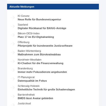
Aktuelle Meldungen
KI-Gesetz
Neue Rolle für Bundesnetzagentur
Saarland
Digitaler Rückkanal für BAföG-Anträge
Bitkom-DESI-Index
Platz 17 im EU-Digitalranking
Offenburg
Pilotprojekt für bundesweite Justizsoftware
Baden-Württemberg
Maßnahmen zum Bürokratieabbau
Nordrhein-Westfalen
KI-Chatbot für die Finanzverwaltung
Brandenburg
Immer mehr Fokusdienste angebunden
IT-Planungsrat
Datenqualität im Fokus
Schleswig-Holstein
Einheitliche Technik für große Schadenslagen
Barrierefreiheit
BMDS lässt Avatar gebärden
Justizcloud