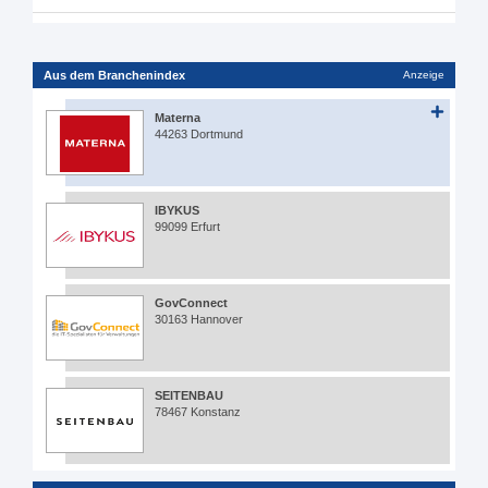
Aus dem Branchenindex
Anzeige
Materna
44263 Dortmund
IBYKUS
99099 Erfurt
GovConnect
30163 Hannover
SEITENBAU
78467 Konstanz