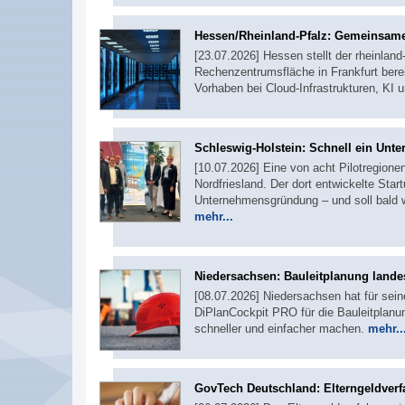
Hessen/Rheinland-Pfalz: Gemeinsame
[23.07.2026] Hessen stellt der rheinlan
Rechenzentrumsfläche in Frankfurt bere
Vorhaben bei Cloud-Infrastrukturen, KI 
Schleswig-Holstein: Schnell ein Un
[10.07.2026] Eine von acht Pilotregion
Nordfriesland. Der dort entwickelte Sta
Unternehmensgründung – und soll bald w
mehr...
Niedersachsen: Bauleitplanung landes
[08.07.2026] Niedersachsen hat für sei
DiPlanCockpit PRO für die Bauleitplanu
schneller und einfacher machen.
mehr..
GovTech Deutschland: Elterngeldverf