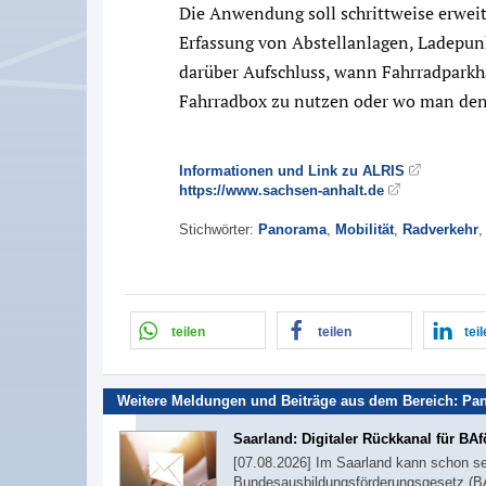
Die Anwendung soll schrittweise erweit
Erfassung von Abstellanlagen, Ladepu
darüber Aufschluss, wann Fahrradparkhä
Fahrradbox zu nutzen oder wo man den
Informationen und Link zu ALRIS
https://www.sachsen-anhalt.de
Stichwörter:
Panorama
,
Mobilität
,
Radverkehr
teilen
teilen
tei
Weitere Meldungen und Beiträge aus dem Bereich:
Pa
Saarland: Digitaler Rückkanal für BA
[07.08.2026] Im Saarland kann schon se
Bundesausbildungsförderungsgesetz (BA