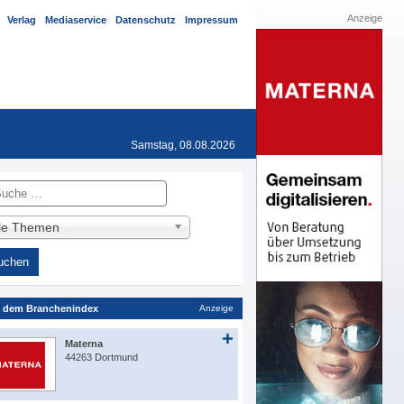
Anzeige
Verlag
Mediaservice
Datenschutz
Impressum
Samstag, 08.08.2026
he
lle Themen
 dem Branchenindex
Anzeige
Materna
44263 Dortmund