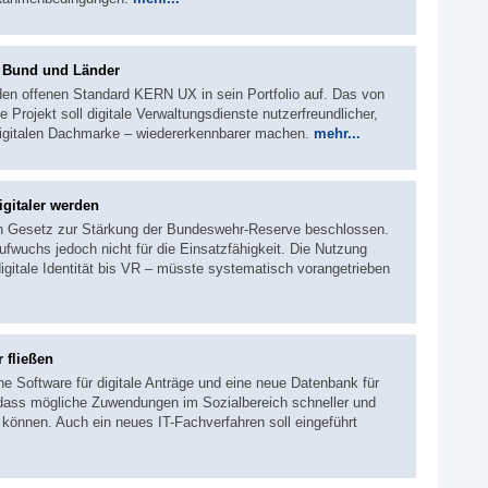
r Bund und Länder
den offenen Standard KERN UX in sein Portfolio auf. Das von
e Projekt soll digitale Verwaltungsdienste nutzerfreundlicher,
igitalen Dachmarke – wiedererkennbarer machen.
mehr...
gitaler werden
in Gesetz zur Stärkung der Bundeswehr-Reserve beschlossen.
fwuchs jedoch nicht für die Einsatzfähigkeit. Die Nutzung
digitale Identität bis VR – müsste systematisch vorangetrieben
 fließen
ne Software für digitale Anträge und eine neue Datenbank für
 dass mögliche Zuwendungen im Sozialbereich schneller und
können. Auch ein neues IT-Fachverfahren soll eingeführt