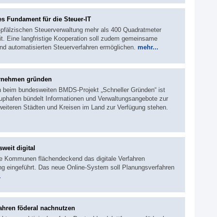
s Fundament für die Steuer-IT
d-pfälzischen Steuerverwaltung mehr als 400 Quadratmeter
it. Eine langfristige Kooperation soll zudem gemeinsame
und automatisierten Steuerverfahren ermöglichen.
mehr...
ternehmen gründen
en beim bundesweiten BMDS-Projekt „Schneller Gründen“ ist
rtuphafen bündelt Informationen und Verwaltungsangebote zur
eiteren Städten und Kreisen im Land zur Verfügung stehen.
weit digital
ne Kommunen flächendeckend das digitale Verfahren
ng eingeführt. Das neue Online-System soll Planungsverfahren
.
ahren föderal nachnutzen