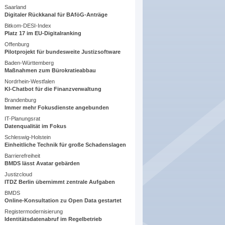
Saarland
Digitaler Rückkanal für BAföG-Anträge
Bitkom-DESI-Index
Platz 17 im EU-Digitalranking
Offenburg
Pilotprojekt für bundesweite Justizsoftware
Baden-Württemberg
Maßnahmen zum Bürokratieabbau
Nordrhein-Westfalen
KI-Chatbot für die Finanzverwaltung
Brandenburg
Immer mehr Fokusdienste angebunden
IT-Planungsrat
Datenqualität im Fokus
Schleswig-Holstein
Einheitliche Technik für große Schadenslagen
Barrierefreiheit
BMDS lässt Avatar gebärden
Justizcloud
ITDZ Berlin übernimmt zentrale Aufgaben
BMDS
Online-Konsultation zu Open Data gestartet
Registermodernisierung
Identitätsdatenabruf im Regelbetrieb