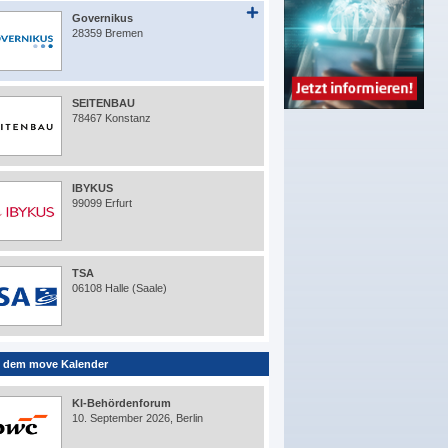
Governikus
28359 Bremen
SEITENBAU
78467 Konstanz
IBYKUS
99099 Erfurt
TSA
06108 Halle (Saale)
 dem move Kalender
KI-Behördenforum
10. September 2026, Berlin