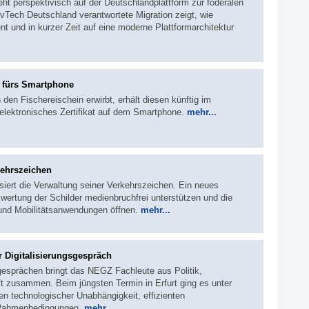
eht perspektivisch auf der Deutschlandplattform zur föderalen
Tech Deutschland verantwortete Migration zeigt, wie
nt und in kurzer Zeit auf eine moderne Plattformarchitektur
n fürs Smartphone
den Fischereischein erwirbt, erhält diesen künftig im
elektronisches Zertifikat auf dem Smartphone.
mehr...
kehrszeichen
siert die Verwaltung seiner Verkehrszeichen. Ein neues
wertung der Schilder medienbruchfrei unterstützen und die
 und Mobilitätsanwendungen öffnen.
mehr...
r Digitalisierungsgespräch
sgesprächen bringt das NEGZ Fachleute aus Politik,
t zusammen. Beim jüngsten Termin in Erfurt ging es unter
 technologischer Unabhängigkeit, effizienten
 Rahmenbedingungen.
mehr...