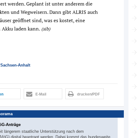
ert werden. Geplant ist unter anderem die
nkten und Wegweisern. Dann gibt ALRIS auch
user geöffnet sind, was es kostet, eine
 Akku laden kann.
(sib)
,
Sachsen-Anhalt
len
E-Mail
drucken/PDF
norama
föG-Anträge
it längerem staatliche Unterstützung nach dem
föG) digital beantragt werden. Dabei kommt das bundesweite