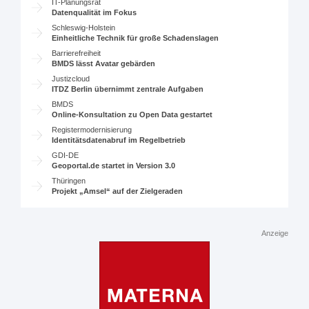
IT-Planungsrat
Datenqualität im Fokus
Schleswig-Holstein
Einheitliche Technik für große Schadenslagen
Barrierefreiheit
BMDS lässt Avatar gebärden
Justizcloud
ITDZ Berlin übernimmt zentrale Aufgaben
BMDS
Online-Konsultation zu Open Data gestartet
Registermodernisierung
Identitätsdatenabruf im Regelbetrieb
GDI-DE
Geoportal.de startet in Version 3.0
Thüringen
Projekt „Amsel“ auf der Zielgeraden
Anzeige