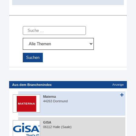
Suche
Aus dem Branchenindex
Anzeige
Materna
44263 Dortmund
GISA
06112 Halle (Saale)