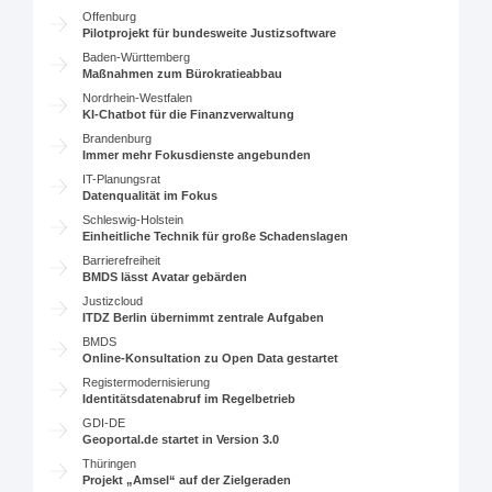
Offenburg
Pilotprojekt für bundesweite Justizsoftware
Baden-Württemberg
Maßnahmen zum Bürokratieabbau
Nordrhein-Westfalen
KI-Chatbot für die Finanzverwaltung
Brandenburg
Immer mehr Fokusdienste angebunden
IT-Planungsrat
Datenqualität im Fokus
Schleswig-Holstein
Einheitliche Technik für große Schadenslagen
Barrierefreiheit
BMDS lässt Avatar gebärden
Justizcloud
ITDZ Berlin übernimmt zentrale Aufgaben
BMDS
Online-Konsultation zu Open Data gestartet
Registermodernisierung
Identitätsdatenabruf im Regelbetrieb
GDI-DE
Geoportal.de startet in Version 3.0
Thüringen
Projekt „Amsel“ auf der Zielgeraden