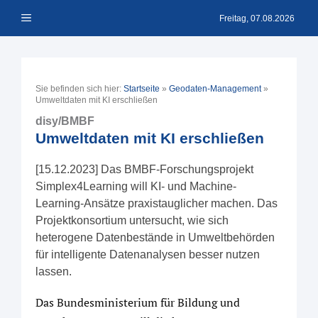
Zum
Menü
Inhalt
Freitag, 07.08.2026
springen
Sie befinden sich hier:
Startseite
»
Geodaten-Management
»
Umweltdaten mit KI erschließen
disy/BMBF
Umweltdaten mit KI erschließen
[15.12.2023] Das BMBF-Forschungsprojekt
Simplex4Learning will KI- und Machine-
Learning-Ansätze praxistauglicher machen. Das
Projektkonsortium untersucht, wie sich
heterogene Datenbestände in Umweltbehörden
für intelligente Datenanalysen besser nutzen
lassen.
Das Bundesministerium für Bildung und