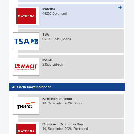
Materna
44263 Dortmund
TSA
06108 Halle (Saale)
MACH
23558 Lübeck
Aus dem move Kalender
KI-Behördenforum
10. September 2026, Berlin
Resilience Readiness Day
10. September 2026, Dortmund