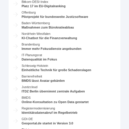
Bitkom-DESI-Index
Platz 17 im EU-Digitalranking
Offenburg
Pilotprojekt für bundesweite Justizsoftware
Baden-Württemberg
Maßnahmen zum Bürokratieabbau
Nordrhein-Westfalen
KI-Chatbot für die Finanzverwaltung
Brandenburg
Immer mehr Fokusdienste angebunden
IT-Planungsrat
Datenqualität im Fokus
Schleswig-Holstein
Einheitliche Technik für große Schadenslagen
Barrierefreiheit
BMDS lässt Avatar gebärden
Justizcloud
ITDZ Berlin übernimmt zentrale Aufgaben
BMDS
Online-Konsultation zu Open Data gestartet
Registermodernisierung
Identitätsdatenabruf im Regelbetrieb
GDI-DE
Geoportal.de startet in Version 3.0