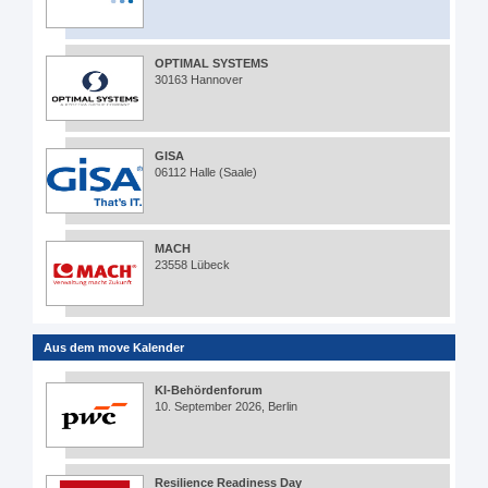
OPTIMAL SYSTEMS
30163 Hannover
GISA
06112 Halle (Saale)
MACH
23558 Lübeck
Aus dem move Kalender
KI-Behördenforum
10. September 2026, Berlin
Resilience Readiness Day