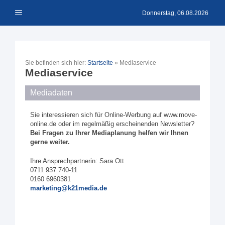
Zum
Menü
Inhalt
Donnerstag, 06.08.2026
springen
Sie befinden sich hier:
Startseite
»
Mediaservice
Mediaservice
Mediadaten
Sie interessieren sich für Online-Werbung auf www.move-
online.de oder im regelmäßig erscheinenden Newsletter?
Bei Fragen zu Ihrer Mediaplanung helfen wir Ihnen
gerne weiter.
Ihre Ansprechpartnerin: Sara Ott
0711 937 740-11
0160 6960381
marketing@k21media.de