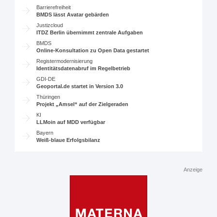
Barrierefreiheit
BMDS lässt Avatar gebärden
Justizcloud
ITDZ Berlin übernimmt zentrale Aufgaben
BMDS
Online-Konsultation zu Open Data gestartet
Registermodernisierung
Identitätsdatenabruf im Regelbetrieb
GDI-DE
Geoportal.de startet in Version 3.0
Thüringen
Projekt „Amsel“ auf der Zielgeraden
KI
LLMoin auf MDD verfügbar
Bayern
Weiß-blaue Erfolgsbilanz
Anzeige