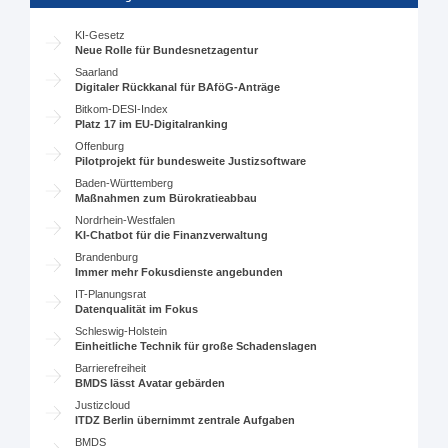
KI-Gesetz
Neue Rolle für Bundesnetzagentur
Saarland
Digitaler Rückkanal für BAföG-Anträge
Bitkom-DESI-Index
Platz 17 im EU-Digitalranking
Offenburg
Pilotprojekt für bundesweite Justizsoftware
Baden-Württemberg
Maßnahmen zum Bürokratieabbau
Nordrhein-Westfalen
KI-Chatbot für die Finanzverwaltung
Brandenburg
Immer mehr Fokusdienste angebunden
IT-Planungsrat
Datenqualität im Fokus
Schleswig-Holstein
Einheitliche Technik für große Schadenslagen
Barrierefreiheit
BMDS lässt Avatar gebärden
Justizcloud
ITDZ Berlin übernimmt zentrale Aufgaben
BMDS