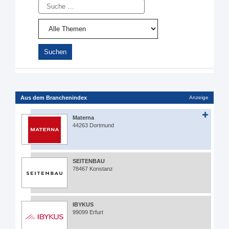
Suche
Aus dem Branchenindex
Anzeige
Materna
44263 Dortmund
SEITENBAU
78467 Konstanz
IBYKUS
99099 Erfurt