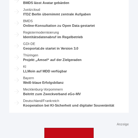
BMDS lässt Avatar gebärden
Justizcloud
ITDZ Berlin übernimmt zentrale Aufgaben
BMDS
Online-Konsultation zu Open Data gestartet
Registermodernisierung
Identitätsdatenabruf im Regelbetrieb
GDI-DE
Geoportal.de startet in Version 3.0
Thüringen
Projekt „Amsel“ auf der Zielgeraden
KI
LLMoin auf MDD verfügbar
Bayern
Weiß-blaue Erfolgsbilanz
Mecklenburg-Vorpommern
Beitritt zum Zweckverband eGo-MV
Deutschland/Frankreich
Kooperation bei KI-Sicherheit und digitaler Souveränität
Anzeige