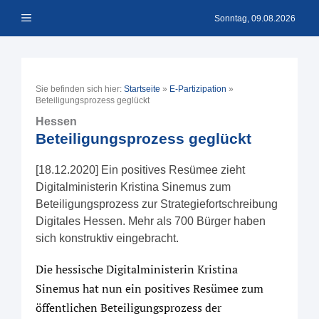
Zum
Menü
Inhalt
Sonntag, 09.08.2026
springen
Sie befinden sich hier:
Startseite
»
E-Partizipation
»
Beteiligungsprozess geglückt
Hessen
Beteiligungsprozess geglückt
[18.12.2020] Ein positives Resümee zieht
Digitalministerin Kristina Sinemus zum
Beteiligungsprozess zur Strategiefortschreibung
Digitales Hessen. Mehr als 700 Bürger haben
sich konstruktiv eingebracht.
Die hessische Digitalministerin Kristina
Sinemus hat nun ein positives Resümee zum
öffentlichen Beteiligungsprozess der