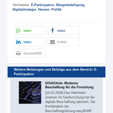
Stichwörter:
E-Partizipation
,
Bürgerbeteiligung
,
Digitalstrategie
,
Hessen
,
Politik
teilen
teilen
teilen
E-Mail
drucken/PDF
Weitere Meldungen und Beiträge aus dem Bereich:
E-
Partizipation
GISA/Unite: Moderne
Beschaffung für die Forschung
[24.02.2026] Das Helmholtz-
Zentrum für Geoforschung hat die
digitale Beschaffung optimiert. Die
Kombination der
Beschaffungslösung easyBANF