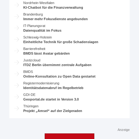
Nordrhein-Westfalen
KI-Chatbot für die Finanzverwaltung
Brandenburg
Immer mehr Fokusdienste angebunden
IT-Planungsrat
Datenqualität im Fokus
Schleswig-Holstein
Einheitliche Technik für große Schadenslagen
Barrierefreiheit
BMDS lässt Avatar gebärden
Justizcloud
ITDZ Berlin übernimmt zentrale Aufgaben
BMDS
Online-Konsultation zu Open Data gestartet
Registermodernisierung
Identitätsdatenabruf im Regelbetrieb
GDI-DE
Geoportal.de startet in Version 3.0
Thüringen
Projekt „Amsel“ auf der Zielgeraden
Anzeige