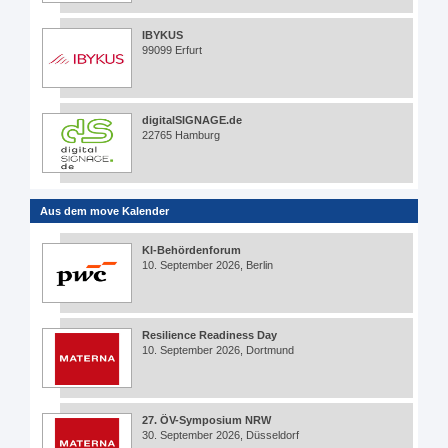
IBYKUS
99099 Erfurt
digitalSIGNAGE.de
22765 Hamburg
Aus dem move Kalender
KI-Behördenforum
10. September 2026, Berlin
Resilience Readiness Day
10. September 2026, Dortmund
27. ÖV-Symposium NRW
30. September 2026, Düsseldorf