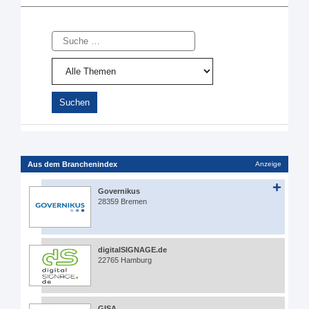
Suche
Aus dem Branchenindex
Anzeige
Governikus
28359 Bremen
digitalSIGNAGE.de
22765 Hamburg
GISA