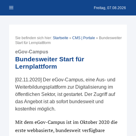
Zum
Menü
Inhalt
Freitag, 07.08.2026
springen
Sie befinden sich hier:
Startseite
»
CMS | Portale
»
Bundesweiter
Start für Lernplattform
eGov-Campus
Bundesweiter Start für
Lernplattform
[02.11.2020] Der eGov-Campus, eine Aus- und
Weiterbildungsplattform zur Digitalisierung im
öffentlichen Sektor, ist gestartet. Der Zugriff auf
das Angebot ist ab sofort bundesweit und
kostenfrei möglich.
Mit dem eGov-Campus ist im Oktober 2020 die
erste webbasierte, bundesweit verfügbare