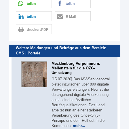
teilen
teilen
teilen
E-Mail
drucken/PDF
Weitere Meldungen und Beiträge aus dem Bereich:
CMS | Portale
Mecklenburg-Vorpommern:
Meilenstein für die OZG-
Umsetzung
[15.07.2026] Das MV-Serviceportal
bietet inzwischen über 800 digitale
Verwaltungsleistungen. Neu ist die
durchgehend digitale Anerkennung
ausländischer ärztlicher
Berufsqualifikationen. Das Land
arbeitet nun an einer stärkeren
Verankerung des Once-Only-
Prinzips und dem Roll-out in die
Kommunen.
mehr...