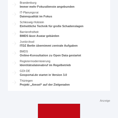
Brandenburg
Immer mehr Fokusdienste angebunden
IT-Planungsrat
Datenqualität im Fokus
Schleswig-Holstein
Einheitliche Technik für große Schadenslagen
Barrierefreiheit
BMDS lässt Avatar gebärden
Justizcloud
ITDZ Berlin übernimmt zentrale Aufgaben
BMDS
Online-Konsultation zu Open Data gestartet
Registermodernisierung
Identitätsdatenabruf im Regelbetrieb
GDI-DE
Geoportal.de startet in Version 3.0
Thüringen
Projekt „Amsel“ auf der Zielgeraden
Anzeige