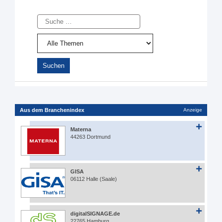
Suche
Aus dem Branchenindex
Anzeige
Materna
44263 Dortmund
GISA
06112 Halle (Saale)
digitalSIGNAGE.de
22765 Hamburg