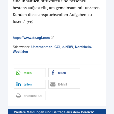
sind inhaltlich, strukturell und personell
bestens aufgestellt, um gemeinsam mit unseren
Kunden diese anspruchsvollen Aufgaben zu
lösen.“
(ve)
https://www.de.cgi.com
Stichwörter:
Unternehmen
,
CGI
,
d-NRW
,
Nordrhein-
Westfalen
teilen
teilen
teilen
E-Mail
drucken/PDF
Weitere Meldungen und Beiträge aus dem Bereich: