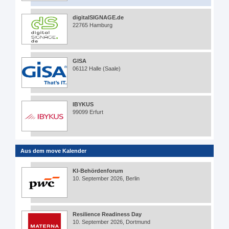
digitalSIGNAGE.de
22765 Hamburg
GISA
06112 Halle (Saale)
IBYKUS
99099 Erfurt
Aus dem move Kalender
KI-Behördenforum
10. September 2026, Berlin
Resilience Readiness Day
10. September 2026, Dortmund