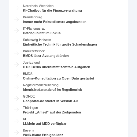
Nordrhein-Westfalen
KI-Chatbot für die Finanzverwaltung
Brandenburg
Immer mehr Fokusdienste angebunden
IT-Planungsrat
Datenqualität im Fokus
Schleswig-Holstein
Einheitliche Technik für große Schadenslagen
Barrierefreiheit
BMDS lässt Avatar gebärden
Justizcloud
ITDZ Berlin übernimmt zentrale Aufgaben
BMDS
Online-Konsultation zu Open Data gestartet
Registermodernisierung
Identitätsdatenabruf im Regelbetrieb
GDI-DE
Geoportal.de startet in Version 3.0
Thüringen
Projekt „Amsel“ auf der Zielgeraden
KI
LLMoin auf MDD verfügbar
Bayern
Weiß-blaue Erfolgsbilanz