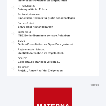
Immer mehr Fokusdienste angebunden
IT-Planungsrat
Datenqualität im Fokus
Schleswig-Holstein
Einheitliche Technik für große Schadenslagen
Barrierefreiheit
BMDS lässt Avatar gebärden
Justizcloud
ITDZ Berlin übernimmt zentrale Aufgaben
BMDS
Online-Konsultation zu Open Data gestartet
Registermodernisierung
Identitätsdatenabruf im Regelbetrieb
GDI-DE
Geoportal.de startet in Version 3.0
Thüringen
Projekt „Amsel“ auf der Zielgeraden
Anzeige