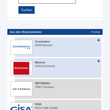
Aus dem Branchenindex
Anzeige
Governikus
28359 Bremen
Materna
44263 Dortmund
SEITENBAU
78467 Konstanz
GISA
06112 Halle (Saale)