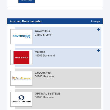
Aus dem Branchenindex
Anzeige
Governikus
28359 Bremen
Materna
44263 Dortmund
GovConnect
30163 Hannover
OPTIMAL SYSTEMS
30163 Hannover