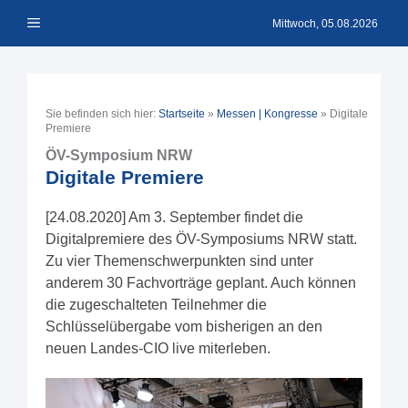
Zum
Menü
Inhalt
Mittwoch, 05.08.2026
springen
Sie befinden sich hier:
Startseite
»
Messen | Kongresse
»
Digitale
Premiere
ÖV-Symposium NRW
Digitale Premiere
[24.08.2020] Am 3. September findet die
Digitalpremiere des ÖV-Symposiums NRW statt.
Zu vier Themenschwerpunkten sind unter
anderem 30 Fachvorträge geplant. Auch können
die zugeschalteten Teilnehmer die
Schlüsselübergabe vom bisherigen an den
neuen Landes-CIO live miterleben.