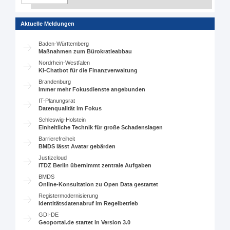
Aktuelle Meldungen
Baden-Württemberg
Maßnahmen zum Bürokratieabbau
Nordrhein-Westfalen
KI-Chatbot für die Finanzverwaltung
Brandenburg
Immer mehr Fokusdienste angebunden
IT-Planungsrat
Datenqualität im Fokus
Schleswig-Holstein
Einheitliche Technik für große Schadenslagen
Barrierefreiheit
BMDS lässt Avatar gebärden
Justizcloud
ITDZ Berlin übernimmt zentrale Aufgaben
BMDS
Online-Konsultation zu Open Data gestartet
Registermodernisierung
Identitätsdatenabruf im Regelbetrieb
GDI-DE
Geoportal.de startet in Version 3.0