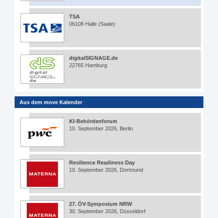
TSA
06108 Halle (Saale)
digitalSIGNAGE.de
22765 Hamburg
Aus dem move Kalender
KI-Behördenforum
10. September 2026, Berlin
Resilience Readiness Day
10. September 2026, Dortmund
27. ÖV-Symposium NRW
30. September 2026, Düsseldorf