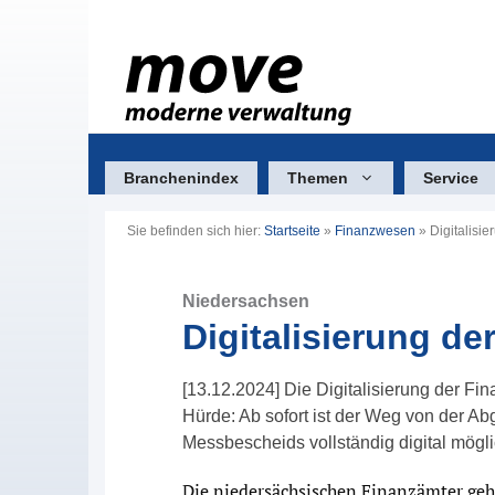
Zum
Inhalt
springen
Branchenindex
Themen
Service
Sie befinden sich hier:
Startseite
»
Finanzwesen
»
Digitalisi
Niedersachsen
Digitalisierung d
[13.12.2024] Die Digitalisierung der F
Hürde: Ab sofort ist der Weg von der Ab
Messbescheids vollständig digital mögli
Die niedersächsischen Finanzämter gehe