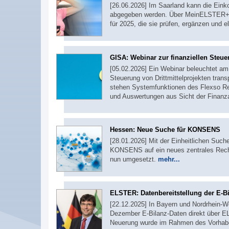
[26.06.2026] Im Saarland kann die Einko
abgegeben werden. Über MeinELSTER+ er
für 2025, die sie prüfen, ergänzen und
GISA: Webinar zur finanziellen Steuer
[05.02.2026] Ein Webinar beleuchtet am 
Steuerung von Drittmittelprojekten tran
stehen Systemfunktionen des Flexso R
und Auswertungen aus Sicht der Finanz
Hessen: Neue Suche für KONSENS
[28.01.2026] Mit der Einheitlichen Suc
KONSENS auf ein neues zentrales Recher
nun umgesetzt.
mehr...
ELSTER: Datenbereitstellung der E-B
[22.12.2025] In Bayern und Nordrhein-W
Dezember E-Bilanz-Daten direkt über EL
Neuerung wurde im Rahmen des Vorha