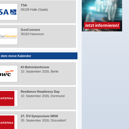
TSA
06108 Halle (Saale)
GovConnect
30163 Hannover
 dem move Kalender
KI-Behördenforum
10. September 2026, Berlin
Resilience Readiness Day
10. September 2026, Dortmund
27. ÖV-Symposium NRW
30. September 2026, Düsseldorf