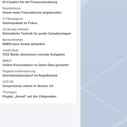
KI-Chatbot für die Finanzverwaltung
Brandenburg
Immer mehr Fokusdienste angebunden
IT-Planungsrat
Datenqualität im Fokus
Schleswig-Holstein
Einheitliche Technik für große Schadenslagen
Barrierefreiheit
BMDS lässt Avatar gebärden
Justizcloud
ITDZ Berlin übernimmt zentrale Aufgaben
BMDS
Online-Konsultation zu Open Data gestartet
Registermodernisierung
Identitätsdatenabruf im Regelbetrieb
GDI-DE
Geoportal.de startet in Version 3.0
Thüringen
Projekt „Amsel“ auf der Zielgeraden