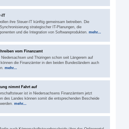
-IT
llen ihre Steuer-IT künftig gemeinsam betreiben. Die
Synchronisierung strategischer IT-Planungen, die
omponenten und die Integration von Softwareprodukten.
mehr...
Schreiben vom Finanzamt
n Niedersachsen und Thüringen schon seit Längerem auf
können die Finanzämter in den beiden Bundesländern auch
en.
mehr...
tung nimmt Fahrt auf
erschaftsteuer ist in Niedersachsens Finanzämtern jetzt
hmen des Landes können somit die entsprechenden Bescheide
t werden.
mehr...
Berlin auch Körperschaftsteuerbescheide über das Onlineportal