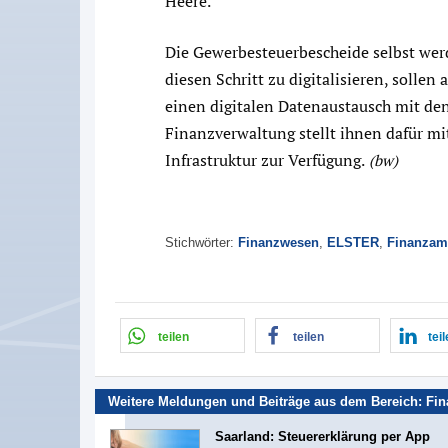
Heere.
Die Gewerbesteuerbescheide selbst we
diesen Schritt zu digitalisieren, soll
einen digitalen Datenaustausch mit de
Finanzverwaltung stellt ihnen dafür m
Infrastruktur zur Verfügung.
(bw)
Stichwörter:
Finanzwesen
,
ELSTER
,
Finanzam
teilen
teilen
tei
Weitere Meldungen und Beiträge aus dem Bereich:
Fi
Saarland: Steuererklärung per App