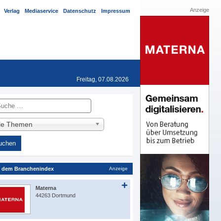
Anzeige
Verlag
Mediaservice
Datenschutz
Impressum
Freitag, 07.08.2026
he
lle Themen
 dem Branchenindex
Anzeige
Materna
44263 Dortmund