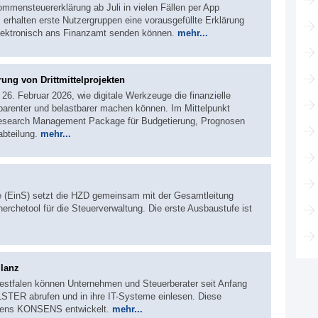
mmensteuererklärung ab Juli in vielen Fällen per App
halten erste Nutzergruppen eine vorausgefüllte Erklärung
 elektronisch ans Finanzamt senden können.
mehr...
ung von Drittmittelprojekten
26. Februar 2026, wie digitale Werkzeuge die finanzielle
sparenter und belastbarer machen können. Im Mittelpunkt
esearch Management Package für Budgetierung, Prognosen
abteilung.
mehr...
he (EinS) setzt die HZD gemeinsam mit der Gesamtleitung
chetool für die Steuerverwaltung. Die erste Ausbaustufe ist
ilanz
estfalen können Unternehmen und Steuerberater seit Anfang
STER abrufen und in ihre IT-Systeme einlesen. Diese
bens KONSENS entwickelt.
mehr...