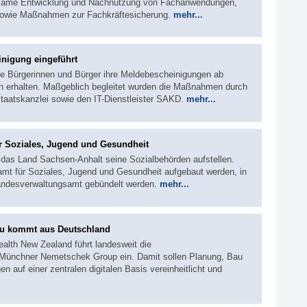
nsame Entwicklung und Nachnutzung von Fachanwendungen,
 sowie Maßnahmen zur Fachkräftesicherung.
mehr...
nigung eingeführt
ie Bürgerinnen und Bürger ihre Meldebescheinigungen ab
sch erhalten. Maßgeblich begleitet wurden die Maßnahmen durch
taatskanzlei sowie den IT-Dienstleister SAKD.
mehr...
r Soziales, Jugend und Gesundheit
ill das Land Sachsen-Anhalt seine Sozialbehörden aufstellen.
amt für Soziales, Jugend und Gesundheit aufgebaut werden, in
andesverwaltungsamt gebündelt werden.
mehr...
bau kommt aus Deutschland
alth New Zealand führt landesweit die
Münchner Nemetschek Group ein. Damit sollen Planung, Bau
en auf einer zentralen digitalen Basis vereinheitlicht und