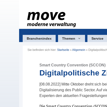
Zum
Inhalt
springen
Branchenindex
Themen
Service
Sie befinden sich hier:
Startseite
»
Allgemein
»
Digitalpolitisc
Smart Country Convention (SCCON)
Digitalpolitische Z
[08.08.2022] Mitte Oktober dreht sich b
Digitalisierung des Public Sector. Auf 
Experten den aktuellen Fragestellunge
Die Smart Country Convention (SCCON) 