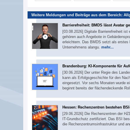
Weitere Meldungen und Beiträge aus dem Bereich:
All
Barrierefreiheit: BMDS lässt Avatar g
[03.08.2026] Digitale Barrierefreiheit i
gehören auch Angebote in Gebärdenspra
erleichtern. Das BMDS setzt als erste
Unternehmens alangu.
mehr...
Brandenburg: KI-Komponente für Aufen
[30.06.2026] Der unter Regie des Landes
kann als Erfolgsgeschichte für den Na
eingesetzt. Vor sechs Monaten wurde ei
beginnt bereits der flächendeckende Rol
Hessen: Rechenzentren bestehen BSI
[29.06.2026] Die Rechenzentren der HZ
IT-Grundschutz zertifiziert. Das BSI bes
die Rechenzentrumsinfrastruktur und a