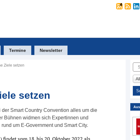
Termine
Newsletter
Suc
he Ziele setzen
A
iele setzen
Aus
ei der Smart Country Convention alles um die
vier Bühnen widmen sich Expertinnen und
n rund um E-Government und Smart City.
findet vom 18. bis 20. Oktober 2022 als