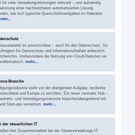
für viele Verwaltungsleistungen relevant – und aufwändig.
wicklung einer nachnutzbaren automatisierten Lösung
erden, wie sich typische Querschnittsaufgaben im föderalen
mehr...
atenschutz
 Souveränität ist unverzichtbar – auch für den Datenschutz. So
ftragten für Datenschutz und Informationsfreiheit anlässlich
utzberichts. Insbesondere die Nutzung von Cloud-Diensten sei
problematisch.
mehr...
ence-Branche
digungsindustrie steht vor der drängenden Aufgabe, resiliente
Deutschland und Europa zu errichten. Ein neuer zentraler Hub –
herheits- und Verteidigungsindustrie branchenübergreifend mit
und Start-ups vernetzen.
mehr...
 der steuerlichen IT
ollen ihre Zusammenarbeit bei der Steuerverwaltungs-IT