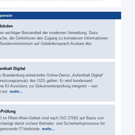
gemein
ebärden
st ein wichtiger Bestandteil der modernen Verwaltung. Dazu
che, die Gehörlosen den Zugang zu komplexen Informationen
s Bundesministerium auf Gebärdensprach-Avatare des
thalt Digital
 Brandenburg entwickelte Online-Dienst „Aufenthalt Digital“
chnutzungsansatz des OZG gelten: Er wird bundesweit
ne KI-Assistenz zur Dokumentenprüfung integriert – nun
l-out.
mehr...
-Prüfung
D im Rhein-Main-Gebiet sind nach ISO 27001 auf Basis von
cheinigt damit sichere Betriebs- und Sicherheitsprozesse für
ngrenzende IT-Verbünde.
mehr...