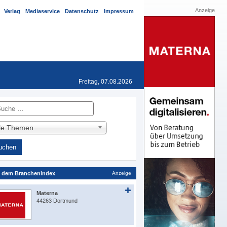
Anzeige
Verlag
Mediaservice
Datenschutz
Impressum
Freitag, 07.08.2026
he
lle Themen
 dem Branchenindex
Anzeige
Materna
44263 Dortmund