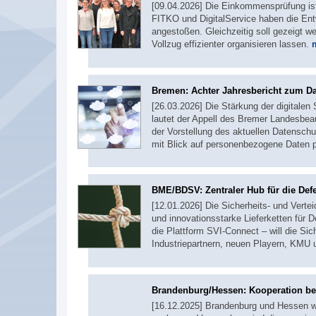
[09.04.2026] Die Einkommensprüfung ist 
FITKO und DigitalService haben die Ent
angestoßen. Gleichzeitig soll gezeigt w
Vollzug effizienter organisieren lassen.
Bremen: Achter Jahresbericht zum D
[26.03.2026] Die Stärkung der digitalen
lautet der Appell des Bremer Landesbeau
der Vorstellung des aktuellen Datensch
mit Blick auf personenbezogene Daten 
BME/BDSV: Zentraler Hub für die Def
[12.01.2026] Die Sicherheits- und Vertei
und innovationsstarke Lieferketten für 
die Plattform SVI-Connect – will die Sic
Industriepartnern, neuen Playern, KMU 
Brandenburg/Hessen: Kooperation bei
[16.12.2025] Brandenburg und Hessen w