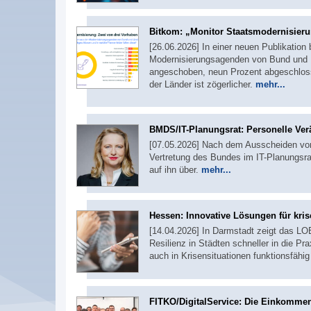
Bitkom: „Monitor Staatsmodernisieru
[26.06.2026] In einer neuen Publikation
Modernisierungsagenden von Bund und L
angeschoben, neun Prozent abgeschlos
der Länder ist zögerlicher.
mehr...
BMDS/IT-Planungsrat: Personelle Ve
[07.05.2026] Nach dem Ausscheiden von
Vertretung des Bundes im IT-Planungsra
auf ihn über.
mehr...
Hessen: Innovative Lösungen für kris
[14.04.2026] In Darmstadt zeigt das L
Resilienz in Städten schneller in die Pr
auch in Krisensituationen funktionsfähi
FITKO/DigitalService: Die Einkommen