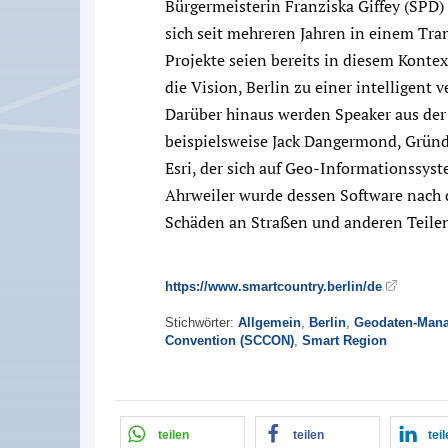
Bürgermeisterin Franziska Giffey (SPD) 
sich seit mehreren Jahren in einem Tra
Projekte seien bereits in diesem Konte
die Vision, Berlin zu einer intelligent 
Darüber hinaus werden Speaker aus der D
beispielsweise Jack Dangermond, Gründ
Esri, der sich auf Geo-Informationssyst
Ahrweiler wurde dessen Software nach d
Schäden an Straßen und anderen Teilen 
https://www.smartcountry.berlin/de
Stichwörter:
Allgemein
,
Berlin
,
Geodaten-Man
Convention (SCCON)
,
Smart Region
teilen
teilen
tei