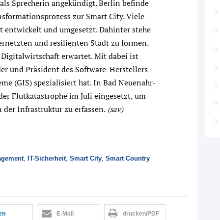
als Sprecherin angekündigt. Berlin befinde
nsformationsprozess zur Smart City. Viele
xt entwickelt und umgesetzt. Dahinter stehe
vernetzten und resilienten Stadt zu formen.
igitalwirtschaft erwartet. Mit dabei ist
er und Präsident des Software-Herstellers
eme (GIS) spezialisiert hat. In Bad Neuenahr-
er Flutkatastrophe im Juli eingesetzt, um
der Infrastruktur zu erfassen.
(sav)
agement
,
IT-Sicherheit
,
Smart City
,
Smart Country
len
E-Mail
drucken/PDF