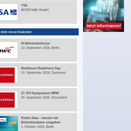
TSA
06108 Halle (Saale)
 dem move Kalender
KI-Behördenforum
10. September 2026, Berlin
Resilience Readiness Day
10. September 2026, Dortmund
27. ÖV-Symposium NRW
30. September 2026, Düsseldorf
Public Data – besser mit
Behördendaten umgehen
1. Oktober 2026, Berlin