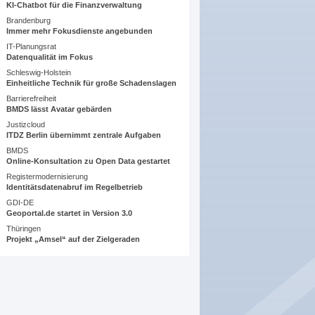
KI-Chatbot für die Finanzverwaltung
Brandenburg
Immer mehr Fokusdienste angebunden
IT-Planungsrat
Datenqualität im Fokus
Schleswig-Holstein
Einheitliche Technik für große Schadenslagen
Barrierefreiheit
BMDS lässt Avatar gebärden
Justizcloud
ITDZ Berlin übernimmt zentrale Aufgaben
BMDS
Online-Konsultation zu Open Data gestartet
Registermodernisierung
Identitätsdatenabruf im Regelbetrieb
GDI-DE
Geoportal.de startet in Version 3.0
Thüringen
Projekt „Amsel“ auf der Zielgeraden