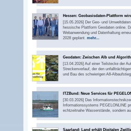
Hessen: Geobasisdaten-Plattform wir
[15.05.2026] Der Geo- und Umweltdaten-
hessische Plattform Geodaten online. Das
Webanwendung und Datenhaltung erneuer
2028 geplant.
mehr...
Geodaten: Zwischen Alb und Algorit
[13.04.2026] Auf einer Teilstecke der A
Streckenverlauf, der den unfallträchtig
und Bau des schwierigen A8-Albaufstieg
ITZBund: Neue Services für PEGELO
[30.03.2026] Das Informationstechnikz
Informationssystems PEGELONLINE produk
echtzeitnahe Wasserstände, sondern a
Saarland: Land erhält Digitalen Zwill