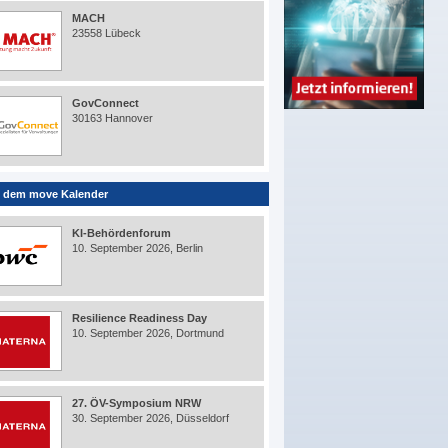
MACH
23558 Lübeck
GovConnect
30163 Hannover
 dem move Kalender
KI-Behördenforum
10. September 2026, Berlin
Resilience Readiness Day
10. September 2026, Dortmund
27. ÖV-Symposium NRW
30. September 2026, Düsseldorf