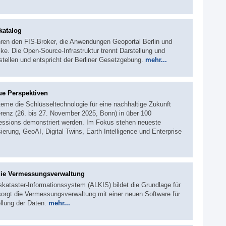
katalog
hren den FIS‑Broker, die Anwendungen Geoportal Berlin und
e. Die Open‑Source‑Infrastruktur trennt Darstellung und
stellen und entspricht der Berliner Gesetzgebung.
mehr...
ue Perspektiven
eme die Schlüsseltechnologie für eine nachhaltige Zukunft
ferenz (26. bis 27. November 2025, Bonn) in über 100
ssions demonstriert werden. Im Fokus stehen neueste
ierung, GeoAI, Digital Twins, Earth Intelligence und Enterprise
 die Vermessungsverwaltung
kataster-Informationssystem (ALKIS) bildet die Grundlage für
orgt die Vermessungsverwaltung mit einer neuen Software für
ellung der Daten.
mehr...