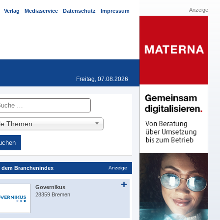
Anzeige
Verlag
Mediaservice
Datenschutz
Impressum
Freitag, 07.08.2026
he
lle Themen
 dem Branchenindex
Anzeige
Governikus
28359 Bremen