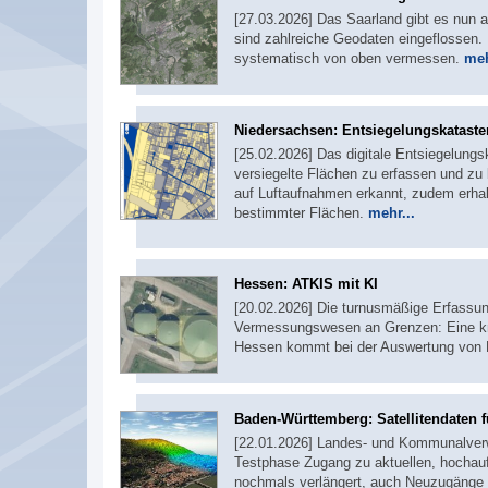
[27.03.2026] Das Saarland gibt es nun au
sind zahlreiche Geodaten eingeflossen
systematisch von oben vermessen.
meh
Niedersachsen: Entsiegelungskataster
[25.02.2026] Das digitale Entsiegelungs
versiegelte Flächen zu erfassen und zu
auf Luftaufnahmen erkannt, zudem erha
bestimmter Flächen.
mehr...
Hessen: ATKIS mit KI
[20.02.2026] Die turnusmäßige Erfassun
Vermessungswesen an Grenzen: Eine kna
Hessen kommt bei der Auswertung von F
Baden-Württemberg: Satellitendaten f
[22.01.2026] Landes- und Kommunalverw
Testphase Zugang zu aktuellen, hochauf
nochmals verlängert, auch Neuzugänge