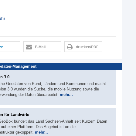
ehr
len
E-Mail
drucken/PDF
odaten-Management
on 3.0
tliche Geodaten von Bund, Ländern und Kommunen und macht
rsion 3.0 wurden die Suche, die mobile Nutzung sowie die
erwendung der Daten überarbeitet.
mehr...
en für Landwirte
 GeoBox bündelt das Land Sachsen-Anhalt seit Kurzem Daten
 auf einer Plattform. Das Angebot ist an die
struktur gekoppelt.
mehr...