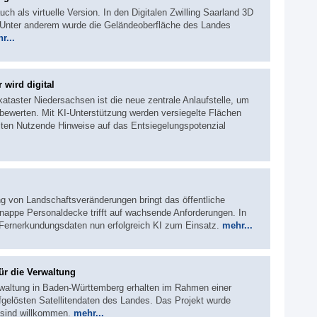
ch als virtuelle Version. In den Digitalen Zwilling Saarland 3D
. Unter anderem wurde die Geländeoberfläche des Landes
r...
 wird digital
kataster Niedersachsen ist die neue zentrale Anlaufstelle, um
 bewerten. Mit KI-Unterstützung werden versiegelte Flächen
lten Nutzende Hinweise auf das Entsiegelungspotenzial
g von Landschaftsveränderungen bringt das öffentliche
ppe Personaldecke trifft auf wachsende Anforderungen. In
ernerkundungsdaten nun erfolgreich KI zum Einsatz.
mehr...
ür die Verwaltung
altung in Baden-Württemberg erhalten im Rahmen einer
gelösten Satellitendaten des Landes. Das Projekt wurde
 sind willkommen.
mehr...