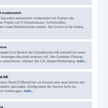
d modernisiert
Spezialist wetransform modernisiert mit Partnern die
 Projekt soll IT-Infrastrukturen, Schnittstellen,
n sowie Betriebskosten senken. Der Go-live ist für Anfang
hmus
utobahn 8 im Bereich der Schwäbischen Alb entsteht ein neuer
en bisherigen Abschnitt ersetzen soll. Wie Geodaten Planung
s unterstützen, erläutert das LGL Baden-Württemberg.
mehr...
NLINE
entrum Bund (ITZBund) hat vor Kurzem eine neue Version des
tiv geschaltet. Künftig bietet der Service nicht nur
uch Vorhersagen.
mehr...
ing