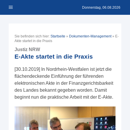
Zum
Menü
Inhalt
Donnerstag, 06.08.2026
springen
Sie befinden sich hier:
Startseite
»
Dokumenten-Management
»
E-
Akte startet in die Praxis
Justiz NRW
E-Akte startet in die Praxis
[30.10.2019] In Nordrhein-Westfalen ist jetzt die
flächendeckende Einführung der führenden
elektronischen Akte in der Finanzgerichtsbarkeit
des Landes bekannt gegeben worden. Damit
beginnt nun die praktische Arbeit mit der E-Akte.