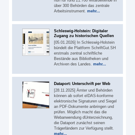
nun für rund 21.700 Mitarbeitende in
über 300 Behörden das zentrale
Arbeitsinstrument.
mehr...
Schleswig-Holstein: Digitaler
Zugang zu historischen Quellen
[05.01.2026] In Schleswig-Holstein
bündelt die Plattform SchriftGut.SH
erstmals zentral schriftliche
Bestände aus Bibliotheken und
Archiven des Landes.
mehr...
Dataport: Unterschrift per Web
[28.11.2025] Ämter und Behörden
können ab sofort eIDAS-konforme
elektronische Signaturen und Siegel
an PDF-Dokumente anbringen und
prüfen. Möglich macht das die
Webanwendung dUnterzeichnung,
die Dataport zunächst seinen
Trägerländern zur Verfügung stellt.
mehr...