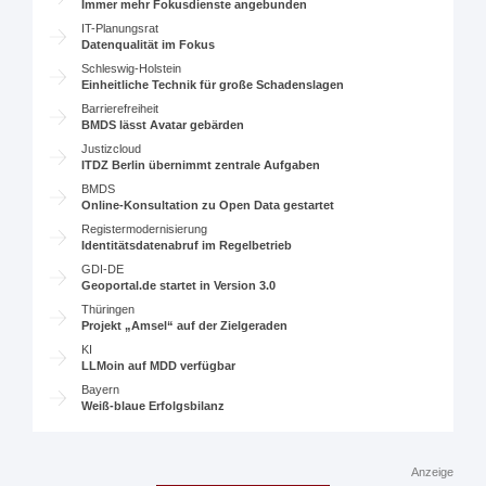
Immer mehr Fokusdienste angebunden
IT-Planungsrat
Datenqualität im Fokus
Schleswig-Holstein
Einheitliche Technik für große Schadenslagen
Barrierefreiheit
BMDS lässt Avatar gebärden
Justizcloud
ITDZ Berlin übernimmt zentrale Aufgaben
BMDS
Online-Konsultation zu Open Data gestartet
Registermodernisierung
Identitätsdatenabruf im Regelbetrieb
GDI-DE
Geoportal.de startet in Version 3.0
Thüringen
Projekt „Amsel“ auf der Zielgeraden
KI
LLMoin auf MDD verfügbar
Bayern
Weiß-blaue Erfolgsbilanz
Anzeige