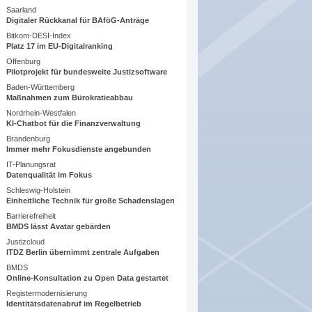
Saarland
Digitaler Rückkanal für BAföG-Anträge
Bitkom-DESI-Index
Platz 17 im EU-Digitalranking
Offenburg
Pilotprojekt für bundesweite Justizsoftware
Baden-Württemberg
Maßnahmen zum Bürokratieabbau
Nordrhein-Westfalen
KI-Chatbot für die Finanzverwaltung
Brandenburg
Immer mehr Fokusdienste angebunden
IT-Planungsrat
Datenqualität im Fokus
Schleswig-Holstein
Einheitliche Technik für große Schadenslagen
Barrierefreiheit
BMDS lässt Avatar gebärden
Justizcloud
ITDZ Berlin übernimmt zentrale Aufgaben
BMDS
Online-Konsultation zu Open Data gestartet
Registermodernisierung
Identitätsdatenabruf im Regelbetrieb