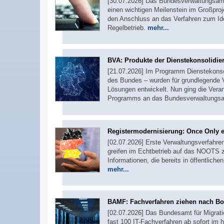
[30.07.2026] Das Bundesverwaltungsamt 
einen wichtigen Meilenstein im Großproj
den Anschluss an das Verfahren zum Iden
Regelbetrieb.
mehr...
BVA: Produkte der Dienstekonsolid
[21.07.2026] Im Programm Dienstekonsol
des Bundes – wurden für grundlegende Ve
Lösungen entwickelt. Nun ging die Ver
Programms an das Bundesverwaltungsa
Registermodernisierung: Once Only er
[02.07.2026] Erste Verwaltungsverfahr
greifen im Echtbetrieb auf das NOOTS z
Informationen, die bereits in öffentliche
mehr...
BAMF: Fachverfahren ziehen nach B
[02.07.2026] Das Bundesamt für Migratio
fast 100 IT-Fachverfahren ab sofort i