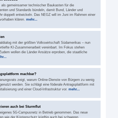
l als gemeinsamer technischer Baukasten für die
nenten und Standards bündeln, damit Bund, Länder und
hr doppelt entwickeln. Das NEGZ will im Juni im Rahmen einer
vorhaben klären.
mehr...
ien
italdialog mit der größten Volkswirtschaft Südamerikas – nun
ertiefte KI-Zusammenarbeit vereinbart. Im Fokus stehen
r. Zudem wollen die Länder Ansätze erproben, die staatliche
hr...
ragsplattform machbar?
lanungsrats zeigt, warum Online-Dienste von Bürgern zu wenig
utzt werden. Sie schlägt eine föderale Antragsplattform mit
lisierung und einer Cloud-Infrastruktur vor.
mehr...
ieren auch bei Sturmflut
in eigenes 5G‑Campusnetz in Betrieb genommen. Das neue
den wie der Küstenschutz künftig auch bei schweren