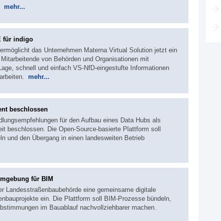
7.
mehr...
 für indigo
ermöglicht das Unternehmen Materna Virtual Solution jetzt ein
. Mitarbeitende von Behörden und Organisationen mit
Lage, schnell und einfach VS-NfD-eingestufte Informationen
rarbeiten.
mehr...
ent beschlossen
ndlungsempfehlungen für den Aufbau eines Data Hubs als
it beschlossen. Die Open-Source-basierte Plattform soll
n und den Übergang in einen landesweiten Betrieb
umgebung für BIM
der Landesstraßenbaubehörde eine gemeinsame digitale
bauprojekte ein. Die Plattform soll BIM-Prozesse bündeln,
d Abstimmungen im Bauablauf nachvollziehbarer machen.