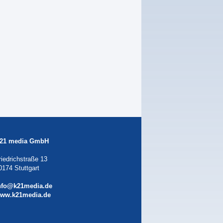
21 media GmbH
riedrichstraße 13
0174 Stuttgart
nfo@k21media.de
ww.k21media.de