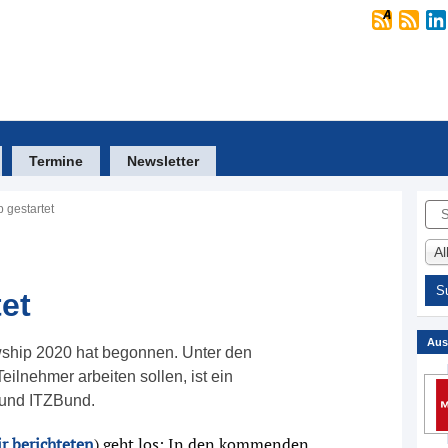
Termine
Newsletter
Suc
 gestartet
A
et
Aus
ship 2020 hat begonnen. Unter den
eilnehmer arbeiten sollen, ist ein
 und ITZBund.
r berichteten
) geht los: In den kommenden