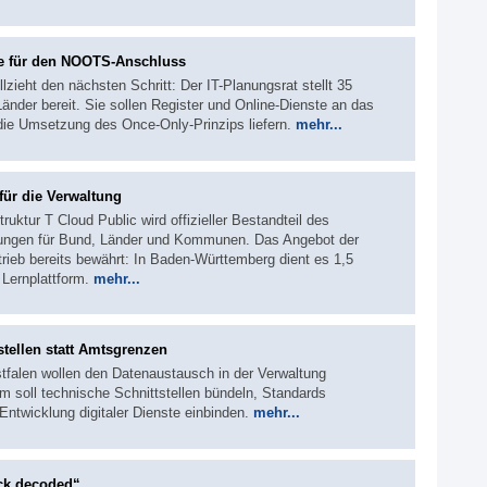
te für den NOOTS-Anschluss
ieht den nächsten Schritt: Der IT-Planungsrat stellt 35
Länder bereit. Sie sollen Register und Online-Dienste an das
die Umsetzung des Once-Only-Prinzips liefern.
mehr...
ür die Verwaltung
ruktur T Cloud Public wird offizieller Bestandteil des
tungen für Bund, Länder und Kommunen. Das Angebot der
rieb bereits bewährt: In Baden-Württemberg dient es 1,5
 Lernplattform.
mehr...
tellen statt Amtsgrenzen
falen wollen den Datenaustausch in der Verwaltung
m soll technische Schnittstellen bündeln, Standards
ntwicklung digitaler Dienste einbinden.
mehr...
ck decoded“