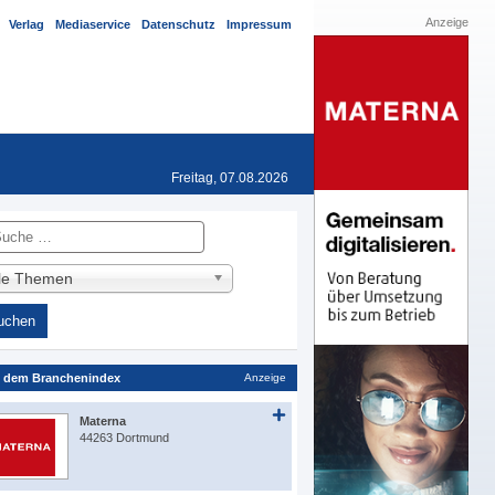
Anzeige
Verlag
Mediaservice
Datenschutz
Impressum
Freitag, 07.08.2026
he
lle Themen
 dem Branchenindex
Anzeige
Materna
44263 Dortmund