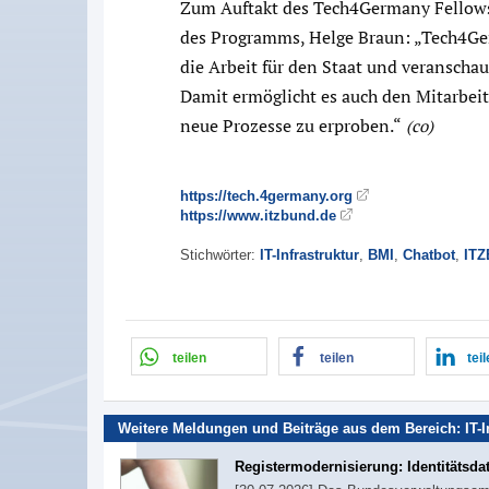
Zum Auftakt des Tech4Germany Fellows
des Programms, Helge Braun: „Tech4Ger
die Arbeit für den Staat und veranschau
Damit ermöglicht es auch den Mitarbei
neue Prozesse zu erproben.“
(co)
https://tech.4germany.org
https://www.itzbund.de
Stichwörter:
IT-Infrastruktur
,
BMI
,
Chatbot
,
ITZ
teilen
teilen
tei
Weitere Meldungen und Beiträge aus dem Bereich:
IT-
Registermodernisierung: Identitätsda