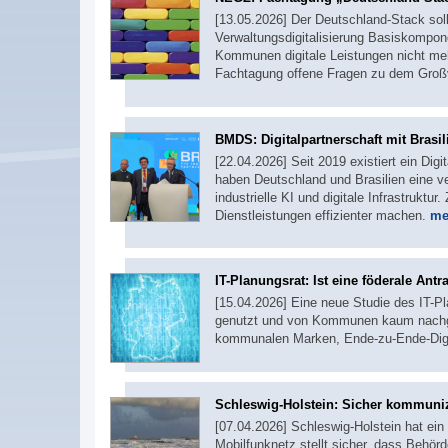
[13.05.2026] Der Deutschland-Stack sol
Verwaltungsdigitalisierung Basiskompo
Kommunen digitale Leistungen nicht me
Fachtagung offene Fragen zu dem Groß
BMDS: Digitalpartnerschaft mit Brasil
[22.04.2026] Seit 2019 existiert ein Dig
haben Deutschland und Brasilien eine v
industrielle KI und digitale Infrastruktu
Dienstleistungen effizienter machen.
me
IT-Planungsrat: Ist eine föderale Ant
[15.04.2026] Eine neue Studie des IT-P
genutzt und von Kommunen kaum nachgen
kommunalen Marken, Ende-zu-Ende-Digita
Schleswig-Holstein: Sicher kommuniz
[07.04.2026] Schleswig-Holstein hat e
Mobilfunknetz stellt sicher, dass Behör