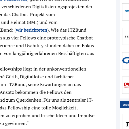
verschiedenen Digitalisierungsprojekten der
r das Chatbot-Projekt vom
u und Heimat (BMI) und vom
Bund) (
wir berichteten
). Wie das ITZBund
am aus vier Fellows eine prototypische Chatbot-
erience und Usability stünden dabei im Fokus.
 von langjährig erfahrenen Beschäftigten aus
llowships liegt in der unkonventionellen
é Gürth, Digitallotse und fachlicher
 im ITZBund, seine Erwartungen an das
x-Ansatz bekommen die Fellows den
nd zum Querdenken. Für uns als zentraler IT-
Aus
das Fellowship eine tolle Möglichkeit,
en zu erproben und frische Ideen und Impulse
 zu gewinnen.“