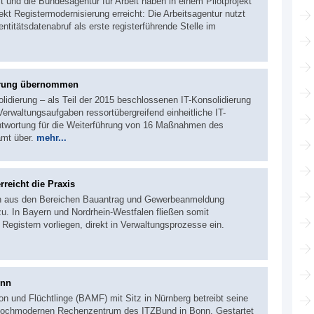
und die Bundesagentur für Arbeit haben in einem Pilotprojekt
ekt Registermodernisierung erreicht: Die Arbeitsagentur nutzt
titätsdatenabruf als erste registerführende Stelle im
ierung übernommen
idierung – als Teil der 2015 beschlossenen IT-Konsolidierung
rwaltungsaufgaben ressortübergreifend einheitliche IT-
antwortung für die Weiterführung von 16 Maßnahmen des
mt über.
mehr...
reicht die Praxis
en aus den Bereichen Bauantrag und Gewerbeanmeldung
u. In Bayern und Nordrhein-Westfalen fließen somit
n Registern vorliegen, direkt in Verwaltungsprozesse ein.
onn
n und Flüchtlinge (BAMF) mit Sitz in Nürnberg betreibt seine
m hochmodernen Rechenzentrum des ITZBund in Bonn. Gestartet