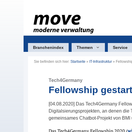
Zum
Inhalt
springen
Branchenindex
Themen
Service
Sie befinden sich hier:
Startseite
»
IT-Infrastruktur
»
Fellowship
Tech4Germany
Fellowship gestart
[04.08.2020] Das Tech4Germany Fellow
Digitalsierungsprojekten, an denen die T
gemeinsames Chatbot-Projekt von BMI
Das Tech4Germany Fellowship 2020 (
wi