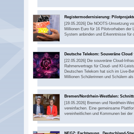
Registermodernisierung: Pilotprojek
[29.05.2026] Die NOOTS-Umsetzung vollz
Millionen Euro für 16 Pilotvorhaben der 
System anbinden und Erkenntnisse für 
Deutsche Telekom: Souveräne Cloud f
[22.05.2026] Die souveräne Cloud-Infrast
Rahmenvertrags für Cloud- und KI-Leis
Deutschen Telekom hat sich im Live-Bet
Millionen Schülerinnen und Schülern als
Bremen/Nordrhein-Westfalen: Schnitts
[18.05.2026] Bremen und Nordrhein-West
vereinfachen. Eine gemeinsame Plattfor
vereinheitlichen und Kommunen bei der E
NEGZ: Fachtagung „Deutschland-Sta