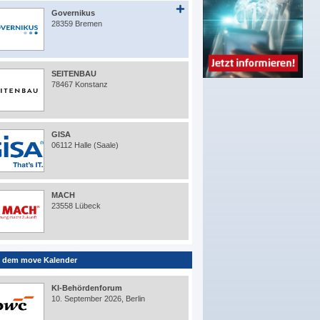
Governikus
28359 Bremen
SEITENBAU
78467 Konstanz
GISA
06112 Halle (Saale)
MACH
23558 Lübeck
 dem move Kalender
KI-Behördenforum
10. September 2026, Berlin