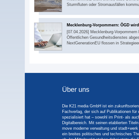
Sturmfluten oder Stromausfällen komm
Mecklenburg-Vorpommern: ÖGD wird di
[07.04.2026] Mecklenburg-Vorpommern h
Öffentlichen Gesundheitsdienstes abge
NextGenerationEU flossen in Strategie
Über uns
Die K21 media GmbH ist ein zukunftsorient
Fachverlag, der sich auf Publikationen für
spezialisiert hat – sowohl im Print- als auc
Digitalbereich. Mit seinen etablierten Tit
move moderne verwaltung und stadt+werk 
ein breites politisches und technisches 