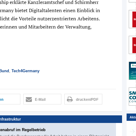
hip erklärte Kanzleramtschef und Schirmherr
many bietet Digitaltalenten einen Einblick in
licht die Vorteile nutzerzentrierten Arbeitens.
terinnen und Mitarbeitern der Verwaltung,
Bund
,
Tech4Germany
len
E-Mail
drucken/PDF
Akt
Infrastruktur
tenabruf im Regelbetrieb