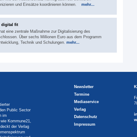
unizieren und Einsätze koordinieren können.
mehr...
gital fit
at eine zentrale Maßnahme zur Digitalisierung des
schlossen. Über sechs Millionen Euro aus dem Programm
entwicklung, Technik und Schulungen.
mehr...
Newsletter
K
Termine
F
Mediaservice
7
ierter
Verlag
 den Public Sector
i
h im
Datenschutz
w
eln wie Kommune21,
Impressum
deckt der Verlag
Themenspektrum