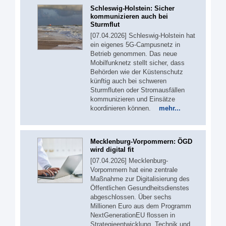
Schleswig-Holstein: Sicher
kommunizieren auch bei
Sturmflut
[07.04.2026] Schleswig-Holstein hat
ein eigenes 5G‑Campusnetz in
Betrieb genommen. Das neue
Mobilfunknetz stellt sicher, dass
Behörden wie der Küstenschutz
künftig auch bei schweren
Sturmfluten oder Stromausfällen
kommunizieren und Einsätze
koordinieren können.
mehr...
Mecklenburg-Vorpommern: ÖGD
wird digital fit
[07.04.2026] Mecklenburg-
Vorpommern hat eine zentrale
Maßnahme zur Digitalisierung des
Öffentlichen Gesundheitsdienstes
abgeschlossen. Über sechs
Millionen Euro aus dem Programm
NextGenerationEU flossen in
Strategieentwicklung, Technik und