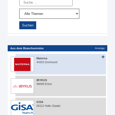
Suche
Aus dem Branchenindex
Anzeige
Materna
44263 Dortmund
IBYKUS
99099 Erfurt
GISA
06112 Halle (Saale)