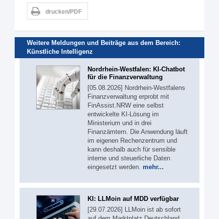
drucken/PDF
Weitere Meldungen und Beiträge aus dem Bereich:
Künstliche Intelligenz
Nordrhein-Westfalen: KI-Chatbot
für die Finanzverwaltung
[05.08.2026] Nordrhein-Westfalens
Finanzverwaltung erprobt mit
FinAssist.NRW eine selbst
entwickelte KI-Lösung im
Ministerium und in drei
Finanzämtern. Die Anwendung läuft
im eigenen Rechenzentrum und
kann deshalb auch für sensible
interne und steuerliche Daten
eingesetzt werden.
mehr...
KI: LLMoin auf MDD verfügbar
[29.07.2026] LLMoin ist ab sofort
auf dem Marktplatz Deutschland