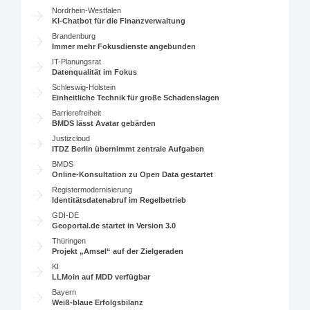
Nordrhein-Westfalen
KI-Chatbot für die Finanzverwaltung
Brandenburg
Immer mehr Fokusdienste angebunden
IT-Planungsrat
Datenqualität im Fokus
Schleswig-Holstein
Einheitliche Technik für große Schadenslagen
Barrierefreiheit
BMDS lässt Avatar gebärden
Justizcloud
ITDZ Berlin übernimmt zentrale Aufgaben
BMDS
Online-Konsultation zu Open Data gestartet
Registermodernisierung
Identitätsdatenabruf im Regelbetrieb
GDI-DE
Geoportal.de startet in Version 3.0
Thüringen
Projekt „Amsel“ auf der Zielgeraden
KI
LLMoin auf MDD verfügbar
Bayern
Weiß-blaue Erfolgsbilanz