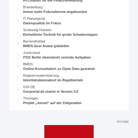
KI-Chatbot für die Finanzverwaltung
Brandenburg
Immer mehr Fokusdienste angebunden
IT-Planungsrat
Datenqualität im Fokus
Schleswig-Holstein
Einheitliche Technik für große Schadenslagen
Barrierefreiheit
BMDS lässt Avatar gebärden
Justizcloud
ITDZ Berlin übernimmt zentrale Aufgaben
BMDS
Online-Konsultation zu Open Data gestartet
Registermodernisierung
Identitätsdatenabruf im Regelbetrieb
GDI-DE
Geoportal.de startet in Version 3.0
Thüringen
Projekt „Amsel“ auf der Zielgeraden
Anzeige