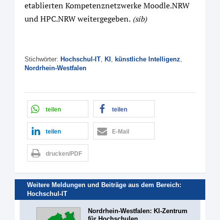
etablierten Kompetenznetzwerke Moodle.NRW
und HPC.NRW weitergegeben.
(sib)
Stichwörter:
Hochschul-IT
,
KI
,
künstliche Intelligenz
,
Nordrhein-Westfalen
teilen
teilen
teilen
E-Mail
drucken/PDF
Weitere Meldungen und Beiträge aus dem Bereich:
Hochschul-IT
Nordrhein-Westfalen: KI-Zentrum
für Hochschulen