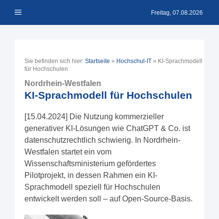
Zum
Menü
Inhalt
Freitag, 07.08.2026
springen
Sie befinden sich hier:
Startseite
»
Hochschul-IT
»
KI-Sprachmodell
für Hochschulen
Nordrhein-Westfalen
KI-Sprachmodell für Hochschulen
[15.04.2024] Die Nutzung kommerzieller
generativer KI-Lösungen wie ChatGPT & Co. ist
datenschutzrechtlich schwierig. In Nordrhein-
Westfalen startet ein vom
Wissenschaftsministerium gefördertes
Pilotprojekt, in dessen Rahmen ein KI-
Sprachmodell speziell für Hochschulen
entwickelt werden soll – auf Open-Source-Basis.