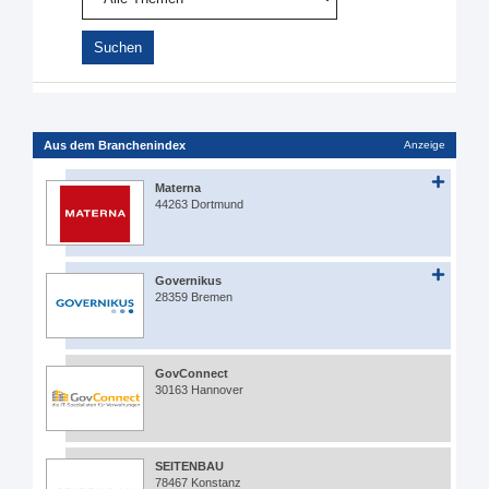
Aus dem Branchenindex
Anzeige
Materna
44263 Dortmund
Governikus
28359 Bremen
GovConnect
30163 Hannover
SEITENBAU
78467 Konstanz