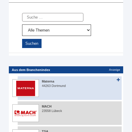
Suche
Aus dem Branchenindex
Anzeige
Materna
44263 Dortmund
MACH
23558 Lübeck
TSA