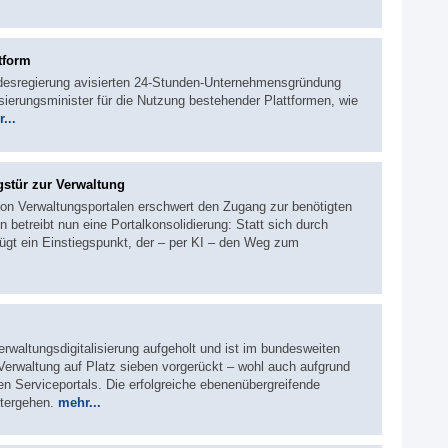
tform
ndesregierung avisierten 24‑Stunden‑Unternehmensgründung
isierungsminister für die Nutzung bestehender Plattformen, wie
...
gstür zur Verwaltung
von Verwaltungsportalen erschwert den Zugang zur benötigten
 betreibt nun eine Portalkonsolidierung: Statt sich durch
nügt ein Einstiegspunkt, der – per KI – den Weg zum
erwaltungsdigitalisierung aufgeholt und ist im bundesweiten
Verwaltung auf Platz sieben vorgerückt – wohl auch aufgrund
 Serviceportals. Die erfolgreiche ebenenübergreifende
itergehen.
mehr...