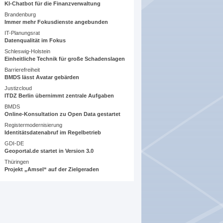
KI-Chatbot für die Finanzverwaltung
Brandenburg
Immer mehr Fokusdienste angebunden
IT-Planungsrat
Datenqualität im Fokus
Schleswig-Holstein
Einheitliche Technik für große Schadenslagen
Barrierefreiheit
BMDS lässt Avatar gebärden
Justizcloud
ITDZ Berlin übernimmt zentrale Aufgaben
BMDS
Online-Konsultation zu Open Data gestartet
Registermodernisierung
Identitätsdatenabruf im Regelbetrieb
GDI-DE
Geoportal.de startet in Version 3.0
Thüringen
Projekt „Amsel“ auf der Zielgeraden