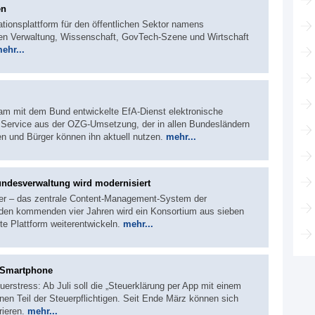
en
ationsplattform für den öffentlichen Sektor namens
 Verwaltung, Wissenschaft, GovTech-Szene und Wirtschaft
ehr...
m mit dem Bund entwickelte EfA-Dienst elektronische
 Service aus der OZG-Umsetzung, der in allen Bundesländern
nen und Bürger können ihn aktuell nutzen.
mehr...
undesverwaltung wird modernisiert
der – das zentrale Content-Management-System der
 den kommenden vier Jahren wird ein Konsortium aus sieben
te Plattform weiterentwickeln.
mehr...
s Smartphone
erstress: Ab Juli soll die „Steuerklärung per App mit einem
inen Teil der Steuerpflichtigen. Seit Ende März können sich
rieren.
mehr...