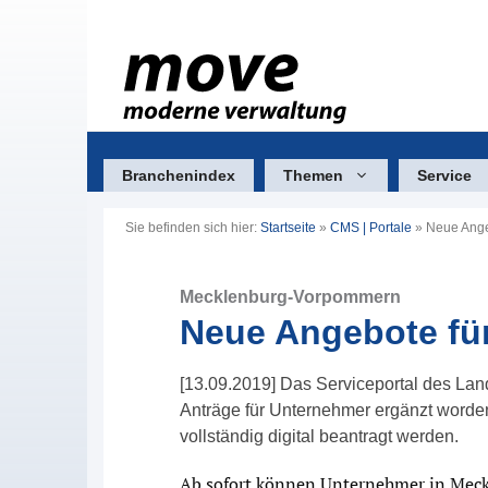
Zum
Inhalt
springen
Branchenindex
Themen
Service
Sie befinden sich hier:
Startseite
»
CMS | Portale
»
Neue Ange
Mecklenburg-Vorpommern
Neue Angebote fü
[13.09.2019] Das Serviceportal des La
Anträge für Unternehmer ergänzt worden
vollständig digital beantragt werden.
Ab sofort können Unternehmer in Me