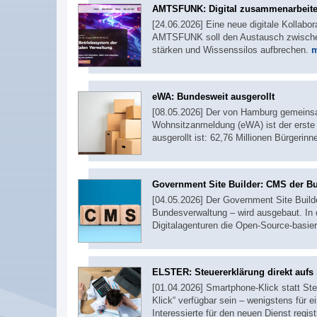
AMTSFUNK: Digital zusammenarbeit
[24.06.2026] Eine neue digitale Kollabor
AMTSFUNK soll den Austausch zwischen
stärken und Wissenssilos aufbrechen.
m
eWA: Bundesweit ausgerollt
[08.05.2026] Der von Hamburg gemeinsa
Wohnsitzanmeldung (eWA) ist der erste
ausgerollt ist: 62,76 Millionen Bürgerin
Government Site Builder: CMS der B
[04.05.2026] Der Government Site Buil
Bundesverwaltung – wird ausgebaut. In
Digitalagenturen die Open-Source-basier
ELSTER: Steuererklärung direkt auf
[01.04.2026] Smartphone-Klick statt Steu
Klick“ verfügbar sein – wenigstens für e
Interessierte für den neuen Dienst regist