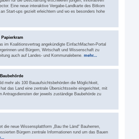
aben für die Beschaffung erschweren jungen, innovativen
tor. Eine neue interaktive Vergabe-Landkarte des Bitkom
an Start-ups gezielt erleichtern und wo es besonders hohe
r Papierkram
as im Koalitionsvertrag angekündigte EinfachMachen-Portal
ürgerinnen und Bürgern, Wirtschaft und Wissenschaft zu
weitung auch auf Landes- und Kommunalebene.
mehr...
n Baubehörde
ald mehr als 100 Bauaufsichtsbehörden die Möglichkeit,
hat das Land eine zentrale Übersichtsseite eingerichtet, mit
den Antragsdiensten der jeweils zuständige Baubehörde zu
et die neue Wissensplattform „Bau the Länd“ Bauherren,
ressierten Bürgern zentrale Informationen rund um das Bauen
...