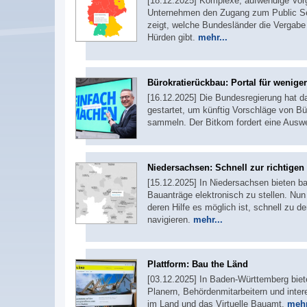
[18.12.2025] Komplexe, aufwendige Vorg
Unternehmen den Zugang zum Public Sec
zeigt, welche Bundesländer die Vergabe 
Hürden gibt.
mehr...
Bürokratierückbau: Portal für wenige
[16.12.2025] Die Bundesregierung hat d
gestartet, um künftig Vorschläge von B
sammeln. Der Bitkom fordert eine Aus
Niedersachsen: Schnell zur richtige
[15.12.2025] In Niedersachsen bieten b
Bauanträge elektronisch zu stellen. Nun 
deren Hilfe es möglich ist, schnell zu 
navigieren.
mehr...
Plattform: Bau the Länd
[03.12.2025] In Baden-Württemberg biet
Planern, Behördenmitarbeitern und inte
im Land und das Virtuelle Bauamt.
mehr