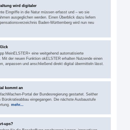
ltung wird digitaler
te Eingriffe in die Natur müssen erfasst und – wo sie
hmen ausgeglichen werden. Einen Überblick dazu liefern
ensationsverzeichnis Baden-Württemberg wird nun neu
Klick
App MeinELSTER+ eine weitgehend automatisierte
. Mit der neuen Funktion okELSTER erhalten Nutzende einen
en, anpassen und anschließend direkt digital übermitteln lässt.
tal kommt an
nfachMachen-Portal der Bundesregierung gestartet. Seither
m Bürokratieabbau eingegangen. Die nächste Ausbaustufe
ertung.
mehr...
rt-ups?