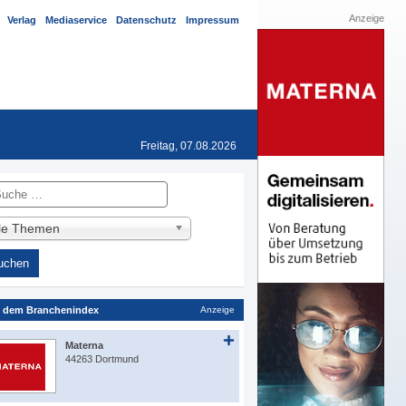
Anzeige
Verlag
Mediaservice
Datenschutz
Impressum
Freitag, 07.08.2026
he
lle Themen
 dem Branchenindex
Anzeige
Materna
44263 Dortmund