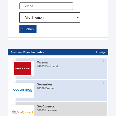
Suche
Aus dem Branchenindex
Anzeige
Materna
44263 Dortmund
Governikus
28359 Bremen
GovConnect
30163 Hannover