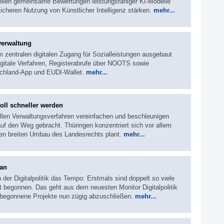
ollen gemeinsame Bewertungen leistungsfähiger KI-Modelle
icheren Nutzung von Künstlicher Intelligenz stärken.
mehr...
verwaltung
um zentralen digitalen Zugang für Sozialleistungen ausgebaut
gitale Verfahren, Registerabrufe über NOOTS sowie
schland-App und EUDI-Wallet.
mehr...
oll schneller werden
llen Verwaltungsverfahren vereinfachen und beschleunigen
 den Weg gebracht. Thüringen konzentriert sich vor allem
en breiten Umbau des Landesrechts plant.
mehr...
ran
 der Digitalpolitik das Tempo: Erstmals sind doppelt so viele
t begonnen. Das geht aus dem neuesten Monitor Digitalpolitik
 begonnene Projekte nun zügig abzuschließen.
mehr...