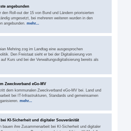
nste angebunden
r den Roll-out der 15 von Bund und Ländern priorisierten
ständig umgesetzt, bei mehreren weiteren wurden in den
len angebunden.
mehr...
abian Mehring zog im Landtag eine ausgesprochen
litik. Den Freistaat sieht er bei der Digitalisierung von
auf Kurs und bei der Verwaltungsdigitalisierung bereits als
zum Zweckverband eGo-MV
tritt dem kommunalen Zweckverband eGo-MV bei. Land und
beit bei IT-Infrastrukturen, Standards und gemeinsamen
rganisieren.
mehr...
ei KI-Sicherheit und digitaler Souveränität
 bauen ihre Zusammenarbeit bei KI-Sicherheit und digitaler