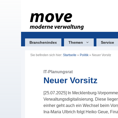
Zum
Inhalt
springen
Branchenindex
Themen
Service
Sie befinden sich hier:
Startseite
»
Politik
»
Neuer Vorsitz
IT-Planungsrat
Neuer Vorsitz
[25.07.2025] In Mecklenburg-Vorpommern
Verwaltungsdigitalisierung. Diese liege
einher geht auch ein Wechsel beim Vorsi
Ina-Maria Ulbrich folgt Heiko Geue, Fin