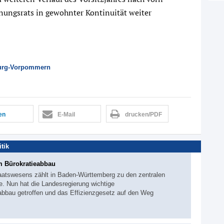
nungsrats in gewohnter Kontinuität weiter
urg-Vorpommern
len
E-Mail
drucken/PDF
itik
 Bürokratieabbau
aatswesens zählt in Baden-Württemberg zu den zentralen
e. Nun hat die Landesregierung wichtige
abbau getroffen und das Effizienzgesetz auf den Weg