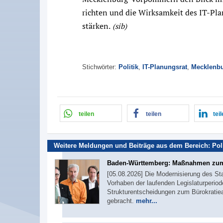
richten und die Wirksamkeit des IT-Pla
stärken.
(sib)
Stichwörter:
Politik
,
IT-Planungsrat
,
Mecklenb
teilen
teilen
tei
Weitere Meldungen und Beiträge aus dem Bereich:
Pol
Baden-Württemberg: Maßnahmen zum
[05.08.2026] Die Modernisierung des St
Vorhaben der laufenden Legislaturperiod
Strukturentscheidungen zum Bürokratie
gebracht.
mehr...