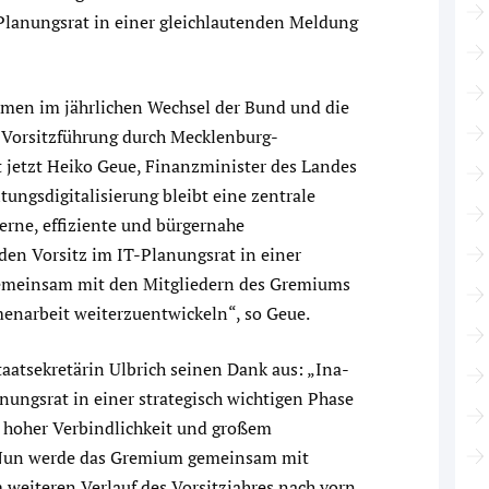
anungsrat in einer gleichlautenden Meldung
men im jährlichen Wechsel der Bund und die
r Vorsitzführung durch Mecklenburg-
etzt Heiko Geue, Finanzminister des Landes
ngsdigitalisierung bleibt eine zentrale
erne, effiziente und bürgernahe
 den Vorsitz im IT-Planungsrat in einer
emeinsam mit den Mitgliedern des Gremiums
enarbeit weiterzuentwickeln“, so Geue.
atsekretärin Ulbrich seinen Dank aus: „Ina-
nungsrat in einer strategisch wichtigen Phase
hoher Verbindlichkeit und großem
 Nun werde das Gremium gemeinsam mit
eiteren Verlauf des Vorsitzjahres nach vorn