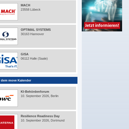
MACH
23558 Lübeck
OPTIMAL SYSTEMS
30163 Hannover
GISA
06112 Halle (Saale)
 dem move Kalender
KI-Behördenforum
10. September 2026, Berlin
Resilience Readiness Day
10. September 2026, Dortmund