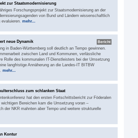
ekt zur Staatsmodernisierung
jähriges Forschungsprojekt zur Staatsmodernisierung an der
Modernisierungsagenden von Bund und Ländern wissenschaftlich
 evaluieren.
mehr...
ert neue Dynamik
Bericht
rung in Baden-Württemberg soll deutlich an Tempo gewinnen.
ammenarbeit zwischen Land und Kommunen, verlässliche
re Rolle des kommunalen IT-Dienstleisters bei der Umsetzung
h eine langfristige Annäherung an die Landes-IT BITBW
s.
mehr...
hulterschluss zum schlanken Staat
ntenkonferenz hat den ersten Fortschrittsbericht zur Föderalen
 wichtigen Bereichen kam die Umsetzung voran –
uch der NKR mahnten aber Tempo und weitere strukturelle
an Kontur