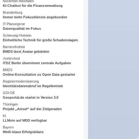
Nordrhein-Westfalen
KI-Chatbot für die Finanzverwaltung
Brandenburg
Immer mehr Fokusdienste angebunden
IT-Planungsrat
Datenqualität im Fokus
Schleswig-Holstein
Einheitliche Technik für große Schadenslagen
Barrierefreiheit
BMDS lässt Avatar gebärden
Justizcloud
ITDZ Berlin übernimmt zentrale Aufgaben
BMDS
Online-Konsultation zu Open Data gestartet
Registermodernisierung
Identitätsdatenabruf im Regelbetrieb
GDI-DE
Geoportal.de startet in Version 3.0
Thüringen
Projekt „Amsel“ auf der Zielgeraden
KI
LLMoin auf MDD verfügbar
Bayern
Weiß-blaue Erfolgsbilanz