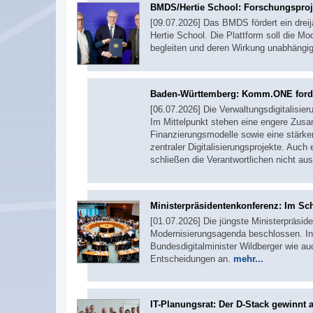
BMDS/Hertie School: Forschungsproj
[09.07.2026] Das BMDS fördert ein drei
Hertie School. Die Plattform soll die 
begleiten und deren Wirkung unabhängig
Baden-Württemberg: Komm.ONE ford
[06.07.2026] Die Verwaltungsdigitalisie
Im Mittelpunkt stehen eine engere Zus
Finanzierungsmodelle sowie eine stärke
zentraler Digitalisierungsprojekte. Auc
schließen die Verantwortlichen nicht au
Ministerpräsidentenkonferenz: Im Sc
[01.07.2026] Die jüngste Ministerpräside
Modernisierungsagenda beschlossen. In
Bundesdigitalminister Wildberger wie a
Entscheidungen an.
mehr...
IT-Planungsrat: Der D-Stack gewinnt 