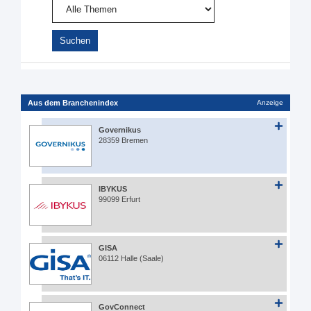
Aus dem Branchenindex
Anzeige
Governikus
28359 Bremen
IBYKUS
99099 Erfurt
GISA
06112 Halle (Saale)
GovConnect