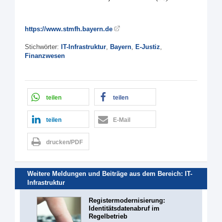
https://www.stmfh.bayern.de
Stichwörter:
IT-Infrastruktur
,
Bayern
,
E-Justiz
,
Finanzwesen
teilen
teilen
teilen
E-Mail
drucken/PDF
Weitere Meldungen und Beiträge aus dem Bereich:
IT-
Infrastruktur
Registermodernisierung:
Identitätsdatenabruf im
Regelbetrieb