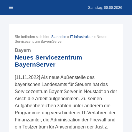
Zum
Menü
Inhalt
Samstag, 08.08.2026
springen
Sie befinden sich hier:
Startseite
»
IT-Infrastruktur
»
Neues
Servicezentrum BayernServer
Bayern
Neues Servicezentrum
BayernServer
[11.11.2022] Als neue Außenstelle des
bayerischen Landesamts für Steuern hat das
Servicezentrum BayernServer in Neustadt an der
Aisch die Arbeit aufgenommen. Zu seinen
Aufgabenbereichen zählen unter anderem die
Programmierung verschiedener IT-Verfahren der
Finanzämter, die Administration der Firewall und
ein Testzentrum für Anwendungen der Justiz.