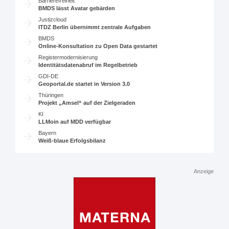
Barrierefreiheit
BMDS lässt Avatar gebärden
Justizcloud
ITDZ Berlin übernimmt zentrale Aufgaben
BMDS
Online-Konsultation zu Open Data gestartet
Registermodernisierung
Identitätsdatenabruf im Regelbetrieb
GDI-DE
Geoportal.de startet in Version 3.0
Thüringen
Projekt „Amsel“ auf der Zielgeraden
KI
LLMoin auf MDD verfügbar
Bayern
Weiß-blaue Erfolgsbilanz
Anzeige