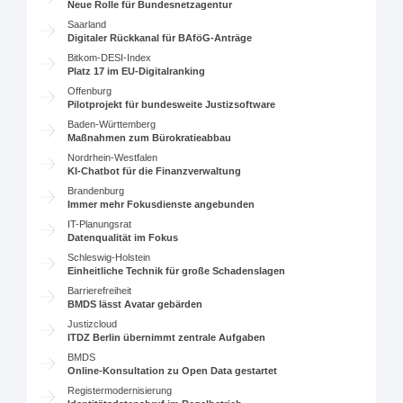
Neue Rolle für Bundesnetzagentur
Saarland
Digitaler Rückkanal für BAföG-Anträge
Bitkom-DESI-Index
Platz 17 im EU-Digitalranking
Offenburg
Pilotprojekt für bundesweite Justizsoftware
Baden-Württemberg
Maßnahmen zum Bürokratieabbau
Nordrhein-Westfalen
KI-Chatbot für die Finanzverwaltung
Brandenburg
Immer mehr Fokusdienste angebunden
IT-Planungsrat
Datenqualität im Fokus
Schleswig-Holstein
Einheitliche Technik für große Schadenslagen
Barrierefreiheit
BMDS lässt Avatar gebärden
Justizcloud
ITDZ Berlin übernimmt zentrale Aufgaben
BMDS
Online-Konsultation zu Open Data gestartet
Registermodernisierung