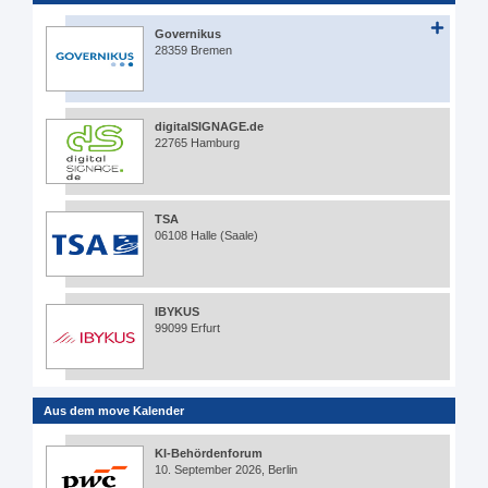
Governikus
28359 Bremen
digitalSIGNAGE.de
22765 Hamburg
TSA
06108 Halle (Saale)
IBYKUS
99099 Erfurt
Aus dem move Kalender
KI-Behördenforum
10. September 2026, Berlin