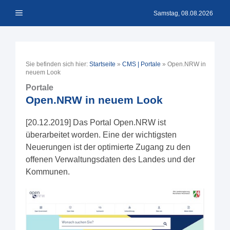
Zum
Menü
Inhalt
Samstag, 08.08.2026
springen
Sie befinden sich hier:
Startseite
»
CMS | Portale
»
Open.NRW in
neuem Look
Portale
Open.NRW in neuem Look
[20.12.2019] Das Portal Open.NRW ist
überarbeitet worden. Eine der wichtigsten
Neuerungen ist der optimierte Zugang zu den
offenen Verwaltungsdaten des Landes und der
Kommunen.