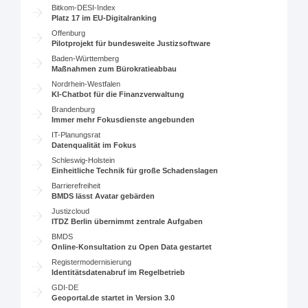
Bitkom-DESI-Index
Platz 17 im EU-Digitalranking
Offenburg
Pilotprojekt für bundesweite Justizsoftware
Baden-Württemberg
Maßnahmen zum Bürokratieabbau
Nordrhein-Westfalen
KI-Chatbot für die Finanzverwaltung
Brandenburg
Immer mehr Fokusdienste angebunden
IT-Planungsrat
Datenqualität im Fokus
Schleswig-Holstein
Einheitliche Technik für große Schadenslagen
Barrierefreiheit
BMDS lässt Avatar gebärden
Justizcloud
ITDZ Berlin übernimmt zentrale Aufgaben
BMDS
Online-Konsultation zu Open Data gestartet
Registermodernisierung
Identitätsdatenabruf im Regelbetrieb
GDI-DE
Geoportal.de startet in Version 3.0