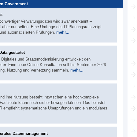
en Government
us
 hochwertiger Verwaltungsdaten wird zwar anerkannt –
t aber nur selten. Eine Umfrage des IT-Planungsrats zeigt
 und automatisierten Prüfungen.
mehr...
ata gestartet
 Digitales und Staatsmodernisierung entwickelt den
ter. Eine neue Online-Konsultation soll bis September 2026
llung, Nutzung und Vernetzung sammeln.
mehr...
und ihre Nutzung besteht inzwischen eine hochkomplexe
t Fachleute kaum noch sicher bewegen können. Das belastet
 empfiehlt systematische Überprüfungen und ein modulares
föderales Datenmanagement