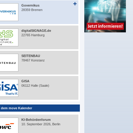
Governikus
28359 Bremen
digitalSIGNAGE.de
22765 Hamburg
SEITENBAU
78467 Konstanz
GISA
06112 Halle (Saale)
 dem move Kalender
KI-Behördenforum
10. September 2026, Berlin