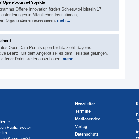
17 Open-Source-Projekte
ramms Offene Innovation fördert Schleswig-Holstein 17
usforderungen in öffentlichen Institutionen,
gen Organisationen adressieren.
mehr...
gebaut
 des Open-Data-Portals open.bydata zieht Bayerns
itive Bilanz. Mit dem Angebot sei es dem Freistaat gelungen,
ung offener Daten weiter auszubauen.
mehr...
Newsletter
K
Termine
F
Mediaservice
7
ierter
Verlag
 den Public Sector
i
h im
Datenschutz
w
eln wie Kommune21,