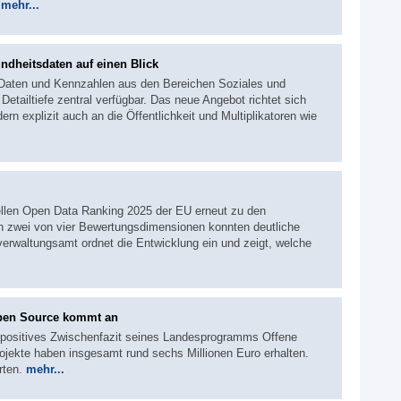
.
mehr...
ndheitsdaten auf einen Blick
 Daten und Kennzahlen aus den Bereichen Soziales und
etailtiefe zentral verfügbar. Das neue Angebot richtet sich
ern explizit auch an die Öffentlichkeit und Multiplikatoren wie
ellen Open Data Ranking 2025 der EU erneut zu den
n zwei von vier Bewertungsdimensionen konnten deutliche
verwaltungsamt ordnet die Entwicklung ein und zeigt, welche
Open Source kommt an
n positives Zwischenfazit seines Landesprogramms Offene
jekte haben insgesamt rund sechs Millionen Euro erhalten.
rten.
mehr...