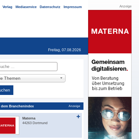
Anzeige
Verlag
Mediaservice
Datenschutz
Impressum
Freitag, 07.08.2026
he
lle Themen
 dem Branchenindex
Anzeige
Materna
44263 Dortmund