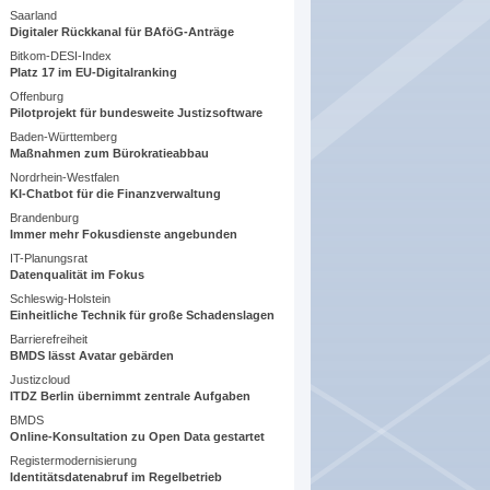
Saarland
Digitaler Rückkanal für BAföG-Anträge
Bitkom-DESI-Index
Platz 17 im EU-Digitalranking
Offenburg
Pilotprojekt für bundesweite Justizsoftware
Baden-Württemberg
Maßnahmen zum Bürokratieabbau
Nordrhein-Westfalen
KI-Chatbot für die Finanzverwaltung
Brandenburg
Immer mehr Fokusdienste angebunden
IT-Planungsrat
Datenqualität im Fokus
Schleswig-Holstein
Einheitliche Technik für große Schadenslagen
Barrierefreiheit
BMDS lässt Avatar gebärden
Justizcloud
ITDZ Berlin übernimmt zentrale Aufgaben
BMDS
Online-Konsultation zu Open Data gestartet
Registermodernisierung
Identitätsdatenabruf im Regelbetrieb