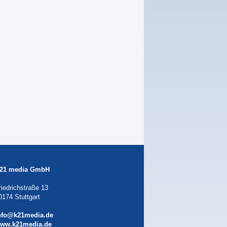
21 media GmbH
riedrichstraße 13
0174 Stuttgart
nfo@k21media.de
ww.k21media.de