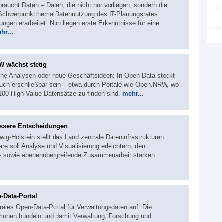
braucht Daten – Daten, die nicht nur vorliegen, sondern die
 Schwerpunktthema Datennutzung des IT-Planungsrates
en erarbeitet. Nun liegen erste Erkenntnisse für eine
hr...
W wächst stetig
sche Analysen oder neue Geschäftsideen: In Open Data steckt
 auch erschließbar sein – etwa durch Portale wie Open.NRW, wo
100 High-Value-Datensätze zu finden sind.
mehr...
essere Entscheidungen
g-Holstein stellt das Land zentrale Dateninfrastrukturen
re soll Analyse und Visualisierung erleichtern, den
- sowie ebenenübergreifende Zusammenarbeit stärken.
-Data-Portal
rales Open-Data-Portal für Verwaltungsdaten auf. Die
munen bündeln und damit Verwaltung, Forschung und