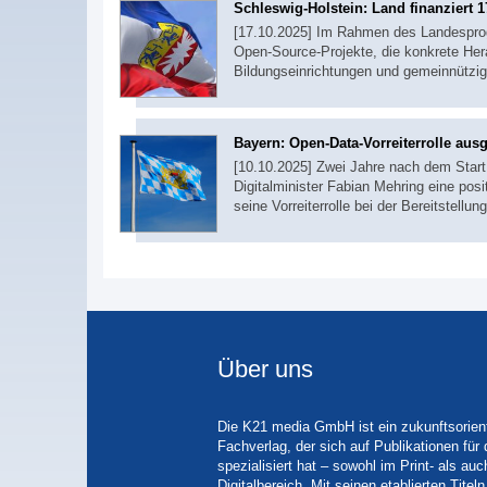
Schleswig-Holstein: Land finanziert 
[17.10.2025] Im Rahmen des Landesprog
Open-Source-Projekte, die konkrete Hera
Bildungseinrichtungen und gemeinnützi
Bayern: Open-Data-Vorreiterrolle aus
[10.10.2025] Zwei Jahre nach dem Start
Digitalminister Fabian Mehring eine pos
seine Vorreiterrolle bei der Bereitstell
Über uns
Die K21 media GmbH ist ein zukunftsorient
Fachverlag, der sich auf Publikationen für
spezialisiert hat – sowohl im Print- als auc
Digitalbereich. Mit seinen etablierten Tit