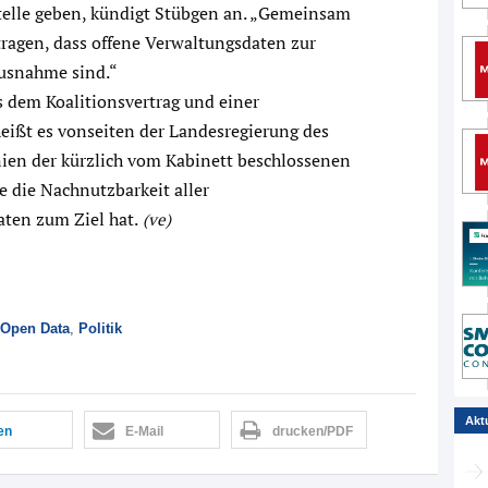
telle geben, kündigt Stübgen an. „Gemeinsam
gen, dass offene Verwaltungsdaten zur
Ausnahme sind.“
 dem Koalitionsvertrag und einer
eißt es vonseiten der Landesregierung des
nien der kürzlich vom Kabinett beschlossenen
 die Nachnutzbarkeit aller
aten zum Ziel hat.
(ve)
Open Data
,
Politik
Akt
len
E-Mail
drucken/PDF