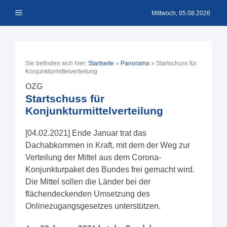
Zum
Menü
Inhalt
Mittwoch, 05.08.2026
springen
Sie befinden sich hier:
Startseite
»
Panorama
»
Startschuss für
Konjunkturmittelverteilung
OZG
Startschuss für
Konjunkturmittelverteilung
[04.02.2021] Ende Januar trat das
Dachabkommen in Kraft, mit dem der Weg zur
Verteilung der Mittel aus dem Corona-
Konjunkturpaket des Bundes frei gemacht wird.
Die Mittel sollen die Länder bei der
flächendeckenden Umsetzung des
Onlinezugangsgesetzes unterstützen.