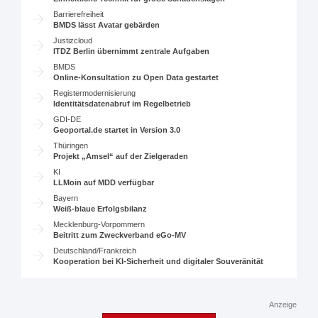
Barrierefreiheit
BMDS lässt Avatar gebärden
Justizcloud
ITDZ Berlin übernimmt zentrale Aufgaben
BMDS
Online-Konsultation zu Open Data gestartet
Registermodernisierung
Identitätsdatenabruf im Regelbetrieb
GDI-DE
Geoportal.de startet in Version 3.0
Thüringen
Projekt „Amsel“ auf der Zielgeraden
KI
LLMoin auf MDD verfügbar
Bayern
Weiß-blaue Erfolgsbilanz
Mecklenburg-Vorpommern
Beitritt zum Zweckverband eGo-MV
Deutschland/Frankreich
Kooperation bei KI-Sicherheit und digitaler Souveränität
Anzeige