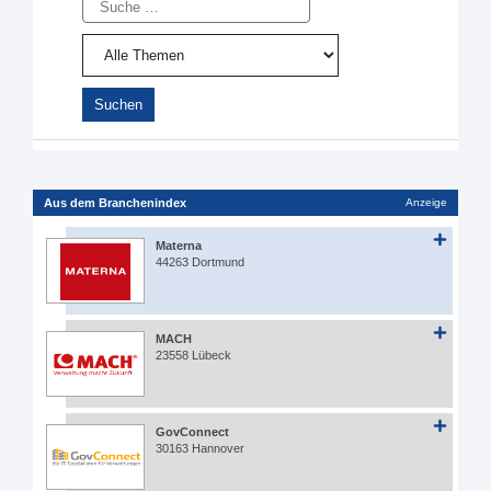
Aus dem Branchenindex
Anzeige
Materna
44263 Dortmund
MACH
23558 Lübeck
GovConnect
30163 Hannover